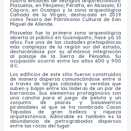
cuatro enclaves de vestigios arquitectónicos:
Plazuelas, en Pénjamo; Peralta, en Abasolo; El
Cóporo, en Ocampo y la zona arqueológica
Cañada de la Virgen, destacada en 2019
como Tesoro del Patrimonio Cultural de San
Miguel de Allende.
Plazuelas fue la primera zona arqueológica
abierta al público en Guanajuato, hace ya 15
años. Fue una de las ciudades prehispánicas
más complejas de la región sur del estado,
destacándose por su armónica integración
al paisaje de la Sierra de Pénjamo. Su
ocupación ocurrió entre los años 600 y 900
d.C.
Los edificios de este sitio fueron construidos
de manera dispersa comunicándose entre sí
a través de largas calzadas y veredas que
suben y bajan entre las laderas de un par de
barrancas. Sus elementos protagónicos son
una cancha para el juego de pelota y un
conjunto de plazas y basamentos
piramidales al que se ha nombrado Casas
Tapadas de gran belleza y riqueza
arquitectónica. Admirable es también es la
abundancia de petrograbados dispersos
entre las rocas del lugar.