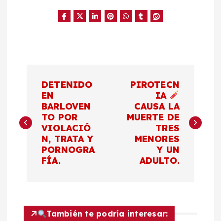
N
DETENIDO
PIROTECN
a
EN
IA
BARLOVEN
CAUSA LA
TO POR
MUERTE DE
v
VIOLACIÓ
TRES
N, TRATA Y
MENORES
e
PORNOGRA
Y UN
FÍA.
ADULTO.
g
a
c
También te podría interesar: