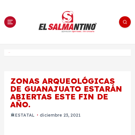
S
a
l
t
a
r
a
l
c
o
El Salmantino - medios/noticias/editorial
n
t
e
Inicio
n
i
d
o
ZONAS ARQUEOLÓGICAS
DE GUANAJUATO ESTARÁN
ABIERTAS ESTE FIN DE
AÑO.
ESTATAL
diciembre 23, 2021