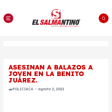
S
a
l
t
a
r
a
l
c
o
El Salmantino - medios/noticias/editorial
n
t
e
Inicio
n
i
d
o
ASESINAN A BALAZOS A
JOVEN EN LA BENITO
JUÁREZ.
POLICIACA
agosto 2, 2022