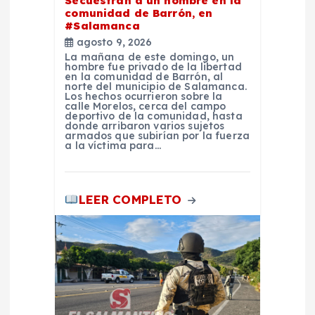
n
Secuestran a un hombre en la
comunidad de Barrón, en
#Salamanca
t
agosto 9, 2026
La mañana de este domingo, un
r
hombre fue privado de la libertad
en la comunidad de Barrón, al
norte del municipio de Salamanca.
Los hechos ocurrieron sobre la
a
calle Morelos, cerca del campo
deportivo de la comunidad, hasta
donde arribaron varios sujetos
d
armados que subirían por la fuerza
a la víctima para…
a
LEER COMPLETO
s