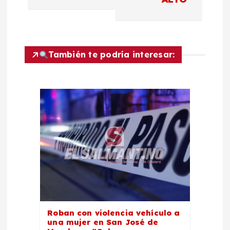
g
a
También te podría interesar:
c
i
ó
n
d
e
Roban con violencia vehículo a
e
una mujer en San José de