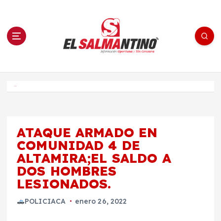
S
a
l
t
a
r
a
l
c
o
El Salmantino - medios/noticias/editorial
n
t
e
Inicio
n
i
d
o
ATAQUE ARMADO EN
COMUNIDAD 4 DE
ALTAMIRA;EL SALDO A
DOS HOMBRES
LESIONADOS.
POLICIACA
enero 26, 2022