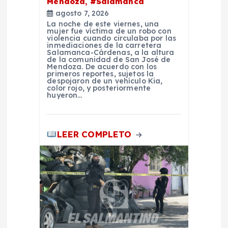
Mendoza, #Salamanca
n
agosto 7, 2026
La noche de este viernes, una
mujer fue víctima de un robo con
t
violencia cuando circulaba por las
inmediaciones de la carretera
Salamanca-Cárdenas, a la altura
de la comunidad de San José de
r
Mendoza. De acuerdo con los
primeros reportes, sujetos la
despojaron de un vehículo Kia,
a
color rojo, y posteriormente
huyeron…
d
LEER COMPLETO
a
s