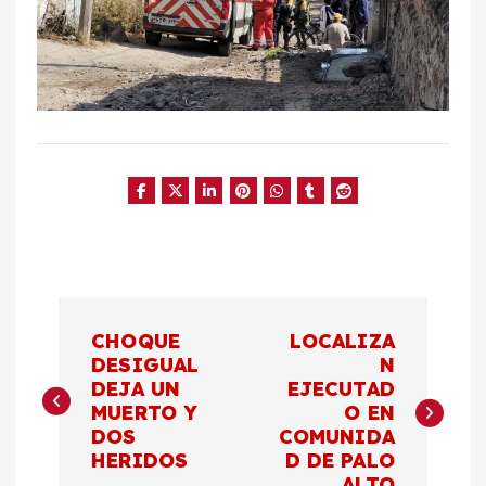
N
CHOQUE
LOCALIZA
a
DESIGUAL
N
DEJA UN
EJECUTAD
MUERTO Y
O EN
v
DOS
COMUNIDA
HERIDOS
D DE PALO
e
ALTO