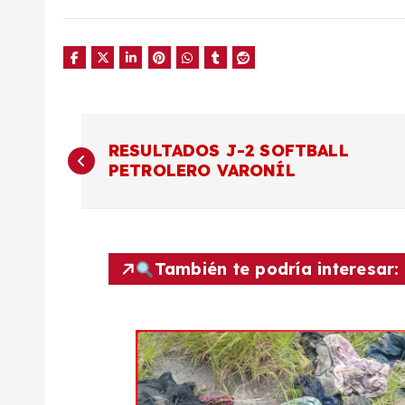
N
RESULTADOS J-2 SOFTBALL
PETROLERO VARONÍL
a
v
También te podría interesar:
e
g
a