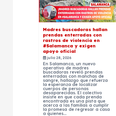
c
i
Madres buscadoras hallan
prendas enterradas con
ó
rastros de violencia en
#Salamanca y exigen
n
apoyo oficial
julio 28, 2026
En Salamanca, un nuevo
d
operativo de madres
buscadoras reveló prendas
enterradas con manchas de
e
sangre, hallazgo que refuerza
la esperanza de localizar
cuerpos de personas
desaparecidas. El colectivo
e
insiste en que cada prenda
encontrada es una pista que
acerca a las familias a cumplir
n
la promesa de regresar a casa
a quienes…