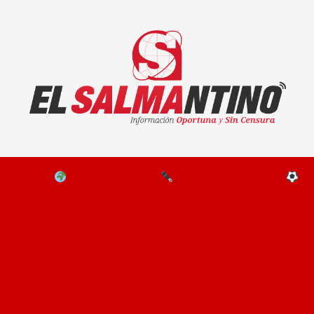
El Salmantino - medios/noticias/editorial
NAL
EL MUNDO
EDITORIALES
D