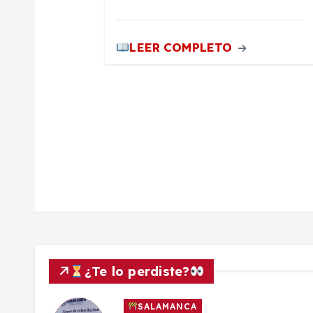
t
LEER COMPLETO
r
a
d
a
s
¿Te lo perdiste?
SALAMANCA