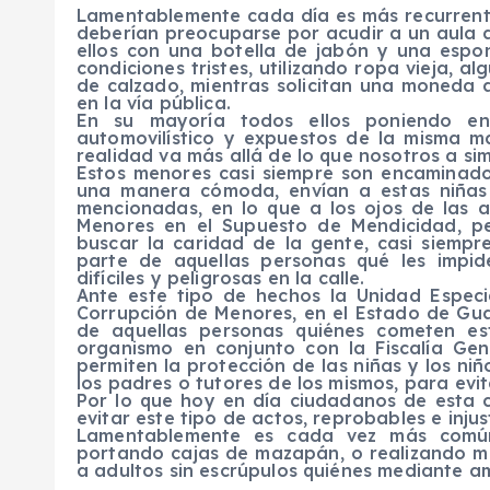
Lamentablemente cada día es más recurrent
deberían preocuparse por acudir a un aula d
ellos con una botella de jabón y una esp
condiciones tristes, utilizando ropa vieja, al
de calzado, mientras solicitan una moneda 
en la vía pública.
En su mayoría todos ellos poniendo en
automovilístico y expuestos de la misma m
realidad va más allá de lo que nosotros a si
Estos menores casi siempre son encaminado
una manera cómoda, envían a estas niñas 
mencionadas, en lo que a los ojos de las
Menores en el Supuesto de Mendicidad, p
buscar la caridad de la gente, casi siempr
parte de aquellas personas qué les impi
difíciles y peligrosas en la calle.
Ante este tipo de hechos la Unidad Espec
Corrupción de Menores, en el Estado de Gua
de aquellas personas quiénes cometen es
organismo en conjunto con la Fiscalía Gene
permiten la protección de las niñas y los ni
los padres o tutores de los mismos, para evit
Por lo que hoy en día ciudadanos de esta 
evitar este tipo de actos, reprobables e inju
Lamentablemente es cada vez más común,
portando cajas de mazapán, o realizando mala
a adultos sin escrúpulos quiénes mediante a