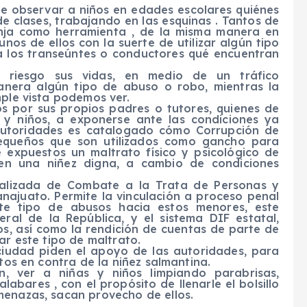
e observar a niños en edades escolares quiénes
e clases, trabajando en las esquinas . Tantos de
onja como herramienta , de la misma manera en
gunos de ellos con la suerte de utilizar algún tipo
a los transeúntes o conductores qué encuentran
 riesgo sus vidas, en medio de un tráfico
anera algún tipo de abuso o robo, mientras la
mple vista podemos ver.
s por sus propios padres o tutores, quienes de
y niños, a exponerse ante las condiciones ya
 autoridades es catalogado cómo Corrupción de
equeños que son utilizados como gancho para
e expuestos un maltrato físico y psicológico de
den una niñez digna, a cambio de condiciones
ializada de Combate a la Trata de Personas y
najuato. Permite la vinculación a proceso penal
te tipo de abusos hacia estos menores, este
ral de la República, y el sistema DIF estatal,
ños, así como la rendición de cuentas de parte de
ar este tipo de maltrato.
ciudad piden el apoyo de las autoridades, para
stos en contra de la niñez salmantina.
 ver a niñas y niños limpiando parabrisas,
bares , con el propósito de llenarle el bolsillo
menazas, sacan provecho de ellos.