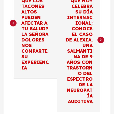
QUE LOS
QUE HOY
TACONES
CELEBRA
e
ALTOS
SU DÍA
PUEDEN
INTERNAC
g
AFECTAR A
IONAL;
TU SALUD?
CONOCE
a
LA SEÑORA
EL CASO
DOLORES
DE ALEXIA,
c
NOS
UNA
COMPARTE
SALMANTI
SU
NA DE 9
i
EXPERIENC
AÑOS CON
IA
TRASTORN
ó
O DEL
ESPECTRO
n
DE LA
NEUROPAT
d
ÍA
AUDITIVA
e