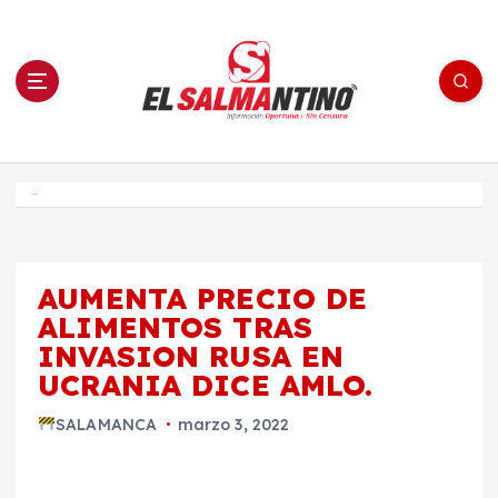
S
a
l
t
a
r
a
l
c
o
El Salmantino - medios/noticias/editorial
n
t
e
Inicio
n
i
d
o
AUMENTA PRECIO DE
ALIMENTOS TRAS
INVASION RUSA EN
UCRANIA DICE AMLO.
SALAMANCA
marzo 3, 2022