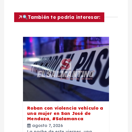
e
También te podría interesar:
n
t
r
a
d
a
s
Roban con violencia vehículo a
una mujer en San José de
Mendoza, #Salamanca
agosto 7, 2026
La noche de este viernes, una