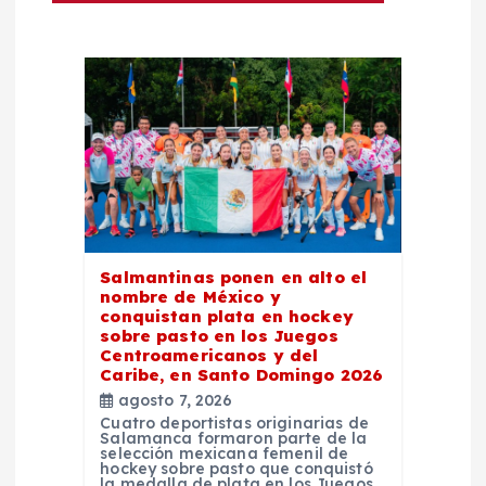
i
ó
n
d
e
Salmantinas ponen en alto el
e
nombre de México y
conquistan plata en hockey
n
sobre pasto en los Juegos
Centroamericanos y del
Caribe, en Santo Domingo 2026
t
agosto 7, 2026
Cuatro deportistas originarias de
Salamanca formaron parte de la
r
selección mexicana femenil de
hockey sobre pasto que conquistó
la medalla de plata en los Juegos