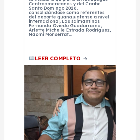
a
Centroamericanos y del Caribe
Santo Domingo 2026,
consolidándose como referentes
del deporte guanajuatense a nivel
d
internacional. Las salmantinas
Fernanda Oviedo Guadarrama,
Arlette Michelle Estrada Rodríguez,
a
Naomi Monserrat…
s
LEER COMPLETO