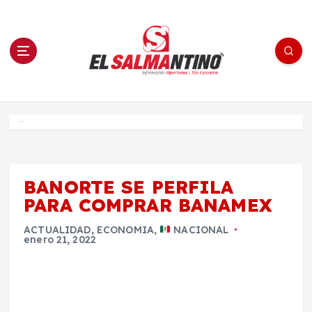
S
a
l
t
a
r
a
l
c
o
El Salmantino - medios/noticias/editorial
n
t
e
Inicio
n
i
d
o
BANORTE SE PERFILA
PARA COMPRAR BANAMEX
ACTUALIDAD
,
ECONOMIA
,
NACIONAL
enero 21, 2022