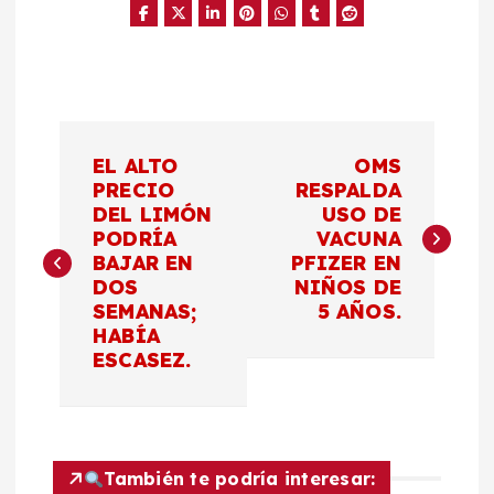
N
EL ALTO
OMS
a
PRECIO
RESPALDA
DEL LIMÓN
USO DE
PODRÍA
VACUNA
v
BAJAR EN
PFIZER EN
DOS
NIÑOS DE
e
SEMANAS;
5 AÑOS.
HABÍA
g
ESCASEZ.
a
c
También te podría interesar: