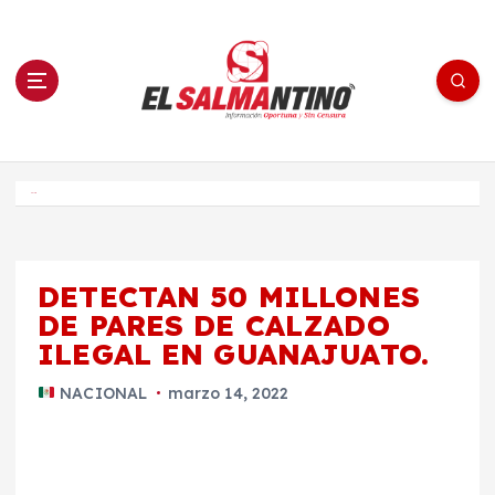
S
a
l
t
a
r
a
l
c
o
El Salmantino - medios/noticias/editorial
n
t
e
Inicio
n
i
d
o
DETECTAN 50 MILLONES
DE PARES DE CALZADO
ILEGAL EN GUANAJUATO.
NACIONAL
marzo 14, 2022