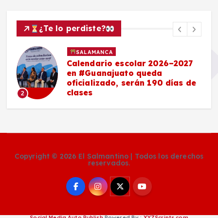
¿Te lo perdiste?
SALAMANCA
Calendario escolar 2026–2027
en #Guanajuato queda
oficializado, serán 190 días de
clases
2
Copyright © 2026 El Salmantino | Todos los derechos
reservados.
Social Media Auto Publish
Powered By :
XYZScripts.com