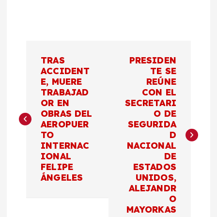
N
TRAS
PRESIDEN
a
ACCIDENT
TE SE
E, MUERE
REÚNE
TRABAJAD
CON EL
v
OR EN
SECRETARI
OBRAS DEL
O DE
e
AEROPUER
SEGURIDA
TO
D
g
INTERNAC
NACIONAL
IONAL
DE
a
FELIPE
ESTADOS
ÁNGELES
UNIDOS,
c
ALEJANDR
O
MAYORKAS