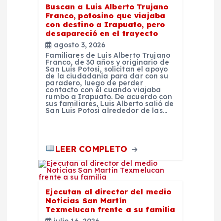
a
Buscan a Luis Alberto Trujano
Franco, potosino que viajaba
d
con destino a Irapuato, pero
desapareció en el trayecto
agosto 3, 2026
a
Familiares de Luis Alberto Trujano
Franco, de 30 años y originario de
San Luis Potosí, solicitan el apoyo
s
de la ciudadanía para dar con su
paradero, luego de perder
contacto con él cuando viajaba
rumbo a Irapuato. De acuerdo con
sus familiares, Luis Alberto salió de
San Luis Potosí alrededor de las…
LEER COMPLETO
Ejecutan al director del medio
Noticias San Martín
Texmelucan frente a su familia
julio 16, 2026