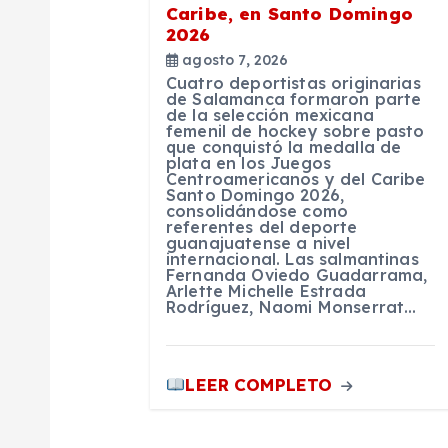
d
Caribe, en Santo Domingo
2026
e
agosto 7, 2026
Cuatro deportistas originarias
e
de Salamanca formaron parte
de la selección mexicana
femenil de hockey sobre pasto
que conquistó la medalla de
n
plata en los Juegos
Centroamericanos y del Caribe
Santo Domingo 2026,
t
consolidándose como
referentes del deporte
guanajuatense a nivel
internacional. Las salmantinas
r
Fernanda Oviedo Guadarrama,
Arlette Michelle Estrada
Rodríguez, Naomi Monserrat…
a
d
LEER COMPLETO