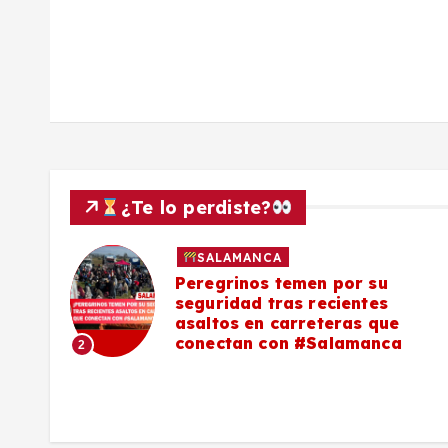
a
s
¿Te lo perdiste?
SALAMANCA
lo a
Peregrinos temen por su
seguridad tras recientes
asaltos en carreteras que
conectan con #Salamanca
2