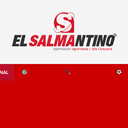
El Salmantino - medios/noticias/editorial
NAL
EL MUNDO
EDITORIALES
D