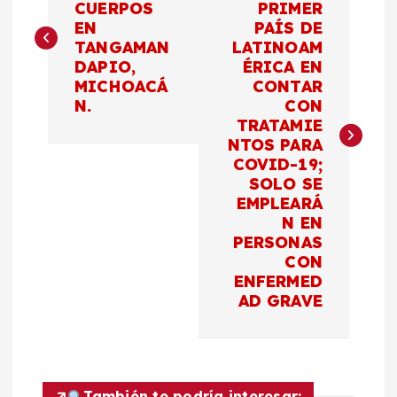
CUERPOS
PRIMER
EN
PAÍS DE
v
TANGAMAN
LATINOAM
DAPIO,
ÉRICA EN
e
MICHOACÁ
CONTAR
N.
CON
g
TRATAMIE
NTOS PARA
a
COVID-19;
SOLO SE
c
EMPLEARÁ
N EN
PERSONAS
i
CON
ENFERMED
ó
AD GRAVE
n
d
También te podría interesar: