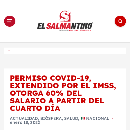
S
a
l
t
a
r
a
l
c
o
El Salmantino - medios/noticias/editorial
n
t
e
Inicio
n
i
d
o
PERMISO COVID-19,
EXTENDIDO POR EL IMSS,
OTORGA 60% DEL
SALARIO A PARTIR DEL
CUARTO DÍA
ACTUALIDAD
,
BIÓSFERA
,
SALUD
,
NACIONAL
enero 18, 2022