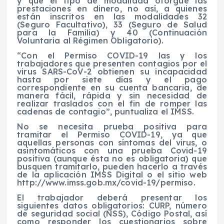
y que el tipo de modalidad otorgue las
prestaciones en dinero, no así, a quienes
están inscritos en las modalidades 32
(Seguro Facultativo), 33 (Seguro de Salud
para la Familia) y 40 (Continuación
Voluntaria al Régimen Obligatorio).
“Con el Permiso COVID-19 las y los
trabajadores que presenten contagios por el
virus SARS-CoV-2 obtienen su incapacidad
hasta por siete días y el pago
correspondiente en su cuenta bancaria, de
manera fácil, rápida y sin necesidad de
realizar traslados con el fin de romper las
cadenas de contagio”, puntualiza el IMSS.
No se necesita prueba positiva para
tramitar el Permiso COVID-19, ya que
aquellas personas con síntomas del virus, o
asintomáticos con una prueba Covid-19
positiva (aunque ésta no es obligatoria) que
busquen tramitarlo, pueden hacerlo a través
de la aplicación IMSS Digital o el sitio web
http://www.imss.gob.mx/covid-19/permiso.
El trabajador deberá presentar los
siguientes datos obligatorios: CURP, número
de seguridad social (NSS), Código Postal, así
como responder los cuestionarios sobre