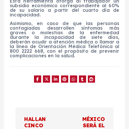
Esta herramienta otorga al trabajador un
subsidio económico correspondiente al 60%
de su salario a partir del cuarto día de
incapacidad.
Asimismo, en caso de que las personas
contagiadas desarrollen síntomas más
graves o molestias de la enfermedad
durante la incapacidad de siete días,
deberán acudir a atención médica o llamar a
la línea de Orientación Médica Telefónica al
800 2222 668, con el propósito de prevenir
complicaciones en la salud.
N
HALLAN
MÉXICO
a
CINCO
SERÁ EL