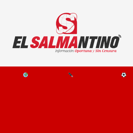
El Salmantino - medios/noticias/editorial
NAL
EL MUNDO
EDITORIALES
D