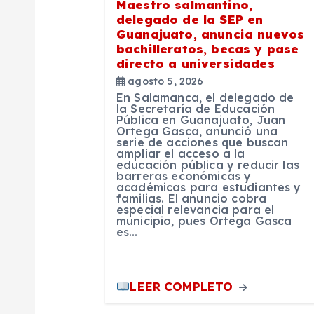
ó
Maestro salmantino,
delegado de la SEP en
n
Guanajuato, anuncia nuevos
bachilleratos, becas y pase
directo a universidades
d
agosto 5, 2026
En Salamanca, el delegado de
e
la Secretaría de Educación
Pública en Guanajuato, Juan
Ortega Gasca, anunció una
serie de acciones que buscan
e
ampliar el acceso a la
educación pública y reducir las
barreras económicas y
n
académicas para estudiantes y
familias. El anuncio cobra
especial relevancia para el
municipio, pues Ortega Gasca
t
es…
r
LEER COMPLETO