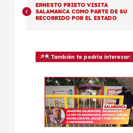
N
ERNESTO PRIETO VISITA
SALAMANCA COMO PARTE DE SU
a
RECORRIDO POR EL ESTADO
v
e
También te podría interesar:
g
a
c
i