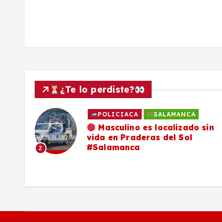
a
d
a
s
¿Te lo perdiste?
POLICIACA
SALAMANCA
ado
Masculino es localizado sin
vida en Praderas del Sol
os,
#Salamanca
2