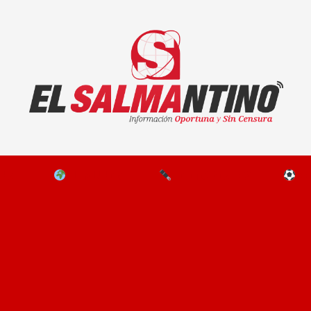
El Salmantino - medios/noticias/editorial
NAL
EL MUNDO
EDITORIALES
D