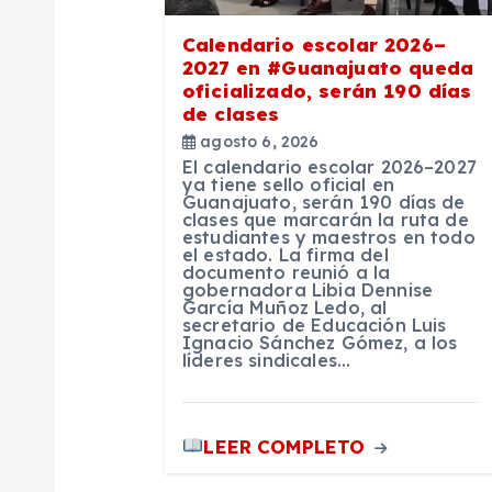
e
Calendario escolar 2026–
2027 en #Guanajuato queda
e
oficializado, serán 190 días
de clases
n
agosto 6, 2026
El calendario escolar 2026–2027
ya tiene sello oficial en
Guanajuato, serán 190 días de
t
clases que marcarán la ruta de
estudiantes y maestros en todo
el estado. La firma del
r
documento reunió a la
gobernadora Libia Dennise
García Muñoz Ledo, al
secretario de Educación Luis
a
Ignacio Sánchez Gómez, a los
líderes sindicales…
d
LEER COMPLETO
a