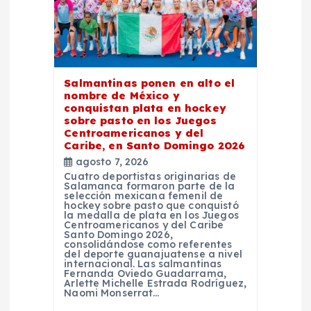
d
e
e
Salmantinas ponen en alto el
nombre de México y
n
conquistan plata en hockey
sobre pasto en los Juegos
Centroamericanos y del
t
Caribe, en Santo Domingo 2026
agosto 7, 2026
r
Cuatro deportistas originarias de
Salamanca formaron parte de la
selección mexicana femenil de
a
hockey sobre pasto que conquistó
la medalla de plata en los Juegos
Centroamericanos y del Caribe
Santo Domingo 2026,
d
consolidándose como referentes
del deporte guanajuatense a nivel
internacional. Las salmantinas
a
Fernanda Oviedo Guadarrama,
Arlette Michelle Estrada Rodríguez,
Naomi Monserrat…