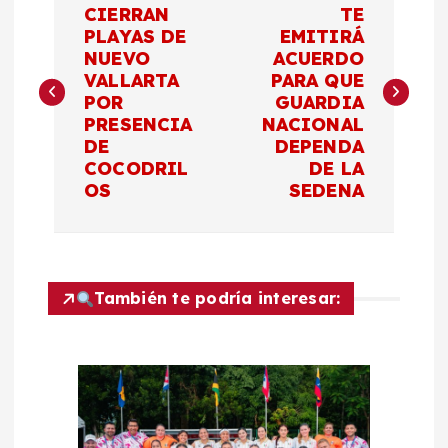
a
CIERRAN
TE
PLAYAS DE
EMITIRÁ
NUEVO
ACUERDO
v
VALLARTA
PARA QUE
POR
GUARDIA
e
PRESENCIA
NACIONAL
DE
DEPENDA
g
COCODRIL
DE LA
OS
SEDENA
a
c
También te podría interesar:
i
ó
n