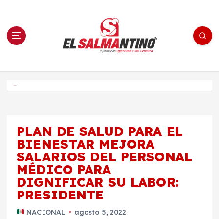
S
a
l
t
a
r
a
l
c
o
El Salmantino - medios/noticias/editorial
n
t
e
Inicio
n
i
d
o
PLAN DE SALUD PARA EL
BIENESTAR MEJORA
SALARIOS DEL PERSONAL
MÉDICO PARA
DIGNIFICAR SU LABOR:
PRESIDENTE
NACIONAL
agosto 5, 2022