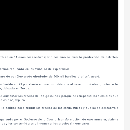
óleo en 14 años consecutivos; año con año se caía la producción de petróleo.
.
ersión realizada en los trabajos de exploración.
a de petróleo crudo alrededor de 900 mil barriles diarios”, acotó.
sminuido un 45 por ciento en comparación con el sexenio anterior gracias a la
k, ubicada en Texas.
de aumentar los precios de las gasolinas, porque se compensa los subsidios que
o crudo”, explicó.
la política para cuidar los precios de los combustibles y que no se descontrole
impulsada por el Gobierno de la Cuarta Transformación; de esta manera, obtiene
las y los consumidores al mantener los precios sin aumentos.