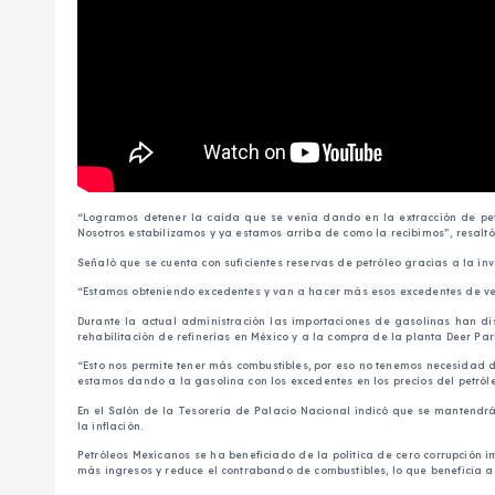
“Logramos detener la caída que se venía dando en la extracción de petr
Nosotros estabilizamos y ya estamos arriba de como la recibimos”, resaltó
Señaló que se cuenta con suficientes reservas de petróleo gracias a la inv
“Estamos obteniendo excedentes y van a hacer más esos excedentes de vent
Durante la actual administración las importaciones de gasolinas han di
rehabilitación de refinerías en México y a la compra de la planta Deer Par
“Esto nos permite tener más combustibles, por eso no tenemos necesidad 
estamos dando a la gasolina con los excedentes en los precios del petróle
En el Salón de la Tesorería de Palacio Nacional indicó que se mantendrá 
la inflación.
Petróleos Mexicanos se ha beneficiado de la política de cero corrupción 
más ingresos y reduce el contrabando de combustibles, lo que beneficia a 