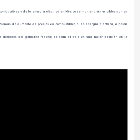
 combustibles y de la energía eléctrica en México se mantendrán estables aun en
lemas de aumento de precios en combustibles ni en energía eléctrica, a pesar
as acciones del gobierno federal colocan al país en una mejor posición en lo