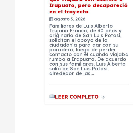
e
Irapuato, pero desapareció
en el trayecto
n
agosto 3, 2026
Familiares de Luis Alberto
t
Trujano Franco, de 30 años y
originario de San Luis Potosí,
solicitan el apoyo de la
ciudadanía para dar con su
r
paradero, luego de perder
contacto con él cuando viajaba
rumbo a Irapuato. De acuerdo
a
con sus familiares, Luis Alberto
salió de San Luis Potosí
alrededor de las…
d
a
LEER COMPLETO
s