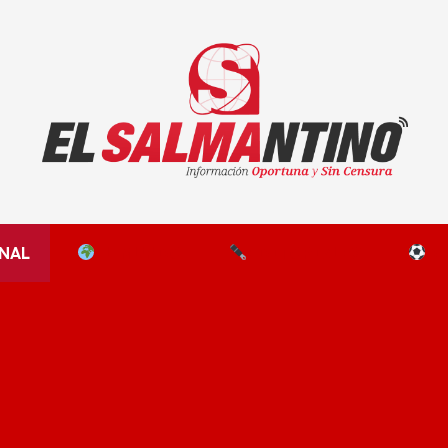
El Salmantino - medios/noticias/editorial
NAL
EL MUNDO
EDITORIALES
D