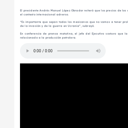
El presidente Andrés Manuel López Obrador reiteró que los precios de los
el contexto internacional adverso.
“Es importante que sepan todos los mexicanos que no vamos a tener prob
de la invasión y de la guerra en Ucrania”, subrayó.
En conferencia de prensa matutina, el jefe del Ejecutivo sostuvo que l
relacionado a la producción petrolera.