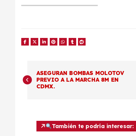
N
ASEGURAN BOMBAS MOLOTOV
PREVIO A LA MARCHA 8M EN
a
CDMX.
v
e
También te podría interesar: