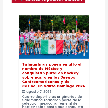
ó
n
d
e
e
Salmantinas ponen en alto el
n
nombre de México y
conquistan plata en hockey
sobre pasto en los Juegos
t
Centroamericanos y del
Caribe, en Santo Domingo 2026
r
agosto 7, 2026
Cuatro deportistas originarias de
Salamanca formaron parte de la
a
selección mexicana femenil de
hockey sobre pasto que conquistó