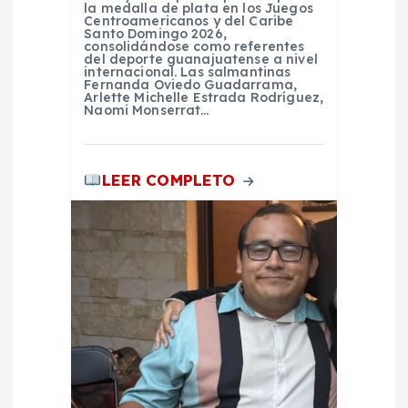
la medalla de plata en los Juegos
d
Centroamericanos y del Caribe
Santo Domingo 2026,
consolidándose como referentes
del deporte guanajuatense a nivel
a
internacional. Las salmantinas
Fernanda Oviedo Guadarrama,
Arlette Michelle Estrada Rodríguez,
s
Naomi Monserrat…
LEER COMPLETO