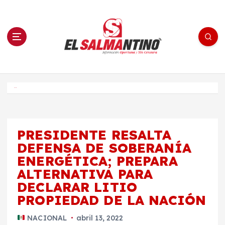
S
a
l
t
a
r
a
l
c
o
El Salmantino - medios/noticias/editorial
n
t
e
Inicio
n
i
d
o
PRESIDENTE RESALTA
DEFENSA DE SOBERANÍA
ENERGÉTICA; PREPARA
ALTERNATIVA PARA
DECLARAR LITIO
PROPIEDAD DE LA NACIÓN
NACIONAL
abril 13, 2022