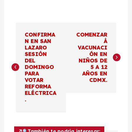
N
CONFIRMA
COMENZAR
a
N EN SAN
Á
LAZARO
VACUNACI
SESIÓN
ÓN EN
v
DEL
NIÑOS DE
DOMINGO
5 A 12
e
PARA
AÑOS EN
VOTAR
CDMX.
g
REFORMA
ELÉCTRICA
a
.
c
i
También te podría interesar: