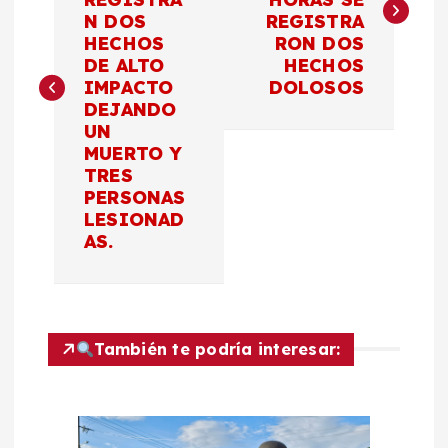
v
N DOS
REGISTRA
HECHOS
RON DOS
e
DE ALTO
HECHOS
IMPACTO
DOLOSOS
g
DEJANDO
UN
a
MUERTO Y
TRES
c
PERSONAS
LESIONAD
AS.
i
ó
n
También te podría interesar:
d