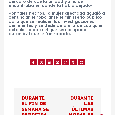
percató de que la unidad ya no se
encontraba en donde la había dejado-
Por tales hechos, la mujer afectada acudió a
denunciar el robo ante el ministerio público
para que se realicen las investigaciones
pertinentes y se deslinde a ella de cualquier
acto ilícito para el que sea ocupado
automóvil que le fue robado.
N
DURANTE
DURANTE
a
EL FIN DE
LAS
SEMANA SE
ÚLTIMAS
REGISTRA
HORAS SE