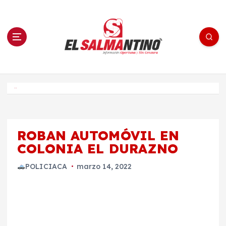
S
a
l
t
a
r
a
l
c
o
El Salmantino - medios/noticias/editorial
n
t
e
Inicio
n
i
d
o
ROBAN AUTOMÓVIL EN
COLONIA EL DURAZNO
POLICIACA
marzo 14, 2022