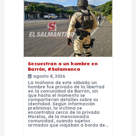
e
e
n
t
r
Secuestran a un hombre en
Barrón, #Salamanca
a
agosto 8, 2026
La mañana de este sábado un
d
hombre fue privado de la libertad
en la comunidad de Barrón, sin
que hasta el momento se
compartieran detalles sobre su
a
identidad. Según información
preliminar, la víctima se
encontraba cerca de la privada
s
Morelos, de la mencionada
comunidad, cuando sujetos
armados que viajaban a bordo de…