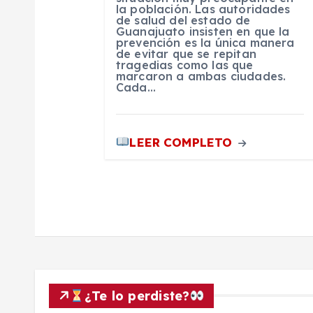
la población. Las autoridades
n
de salud del estado de
Guanajuato insisten en que la
prevención es la única manera
t
de evitar que se repitan
tragedias como las que
marcaron a ambas ciudades.
Cada…
r
a
LEER COMPLETO
d
a
s
¿Te lo perdiste?