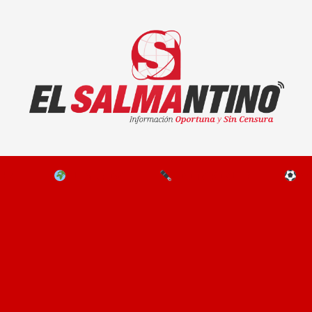
El Salmantino - medios/noticias/editorial
NAL
EL MUNDO
EDITORIALES
D