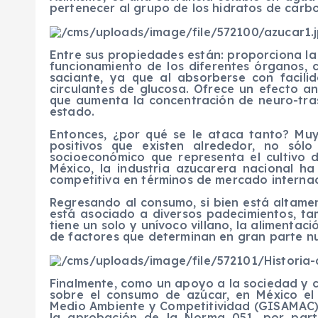
pertenecer al grupo de los hidratos de carbo
Entre sus propiedades están: proporciona la
funcionamiento de los diferentes órganos, 
saciante, ya que al absorberse con facil
circulantes de glucosa. Ofrece un efecto an
que aumenta la concentración de neuro-tra
estado.
Entonces, ¿por qué se le ataca tanto? Muy
positivos que existen alrededor, no sól
socioeconómico que representa el cultivo 
México, la industria azucarera nacional ha
competitiva en términos de mercado internac
Regresando al consumo, si bien está altam
está asociado a diversos padecimientos, t
tiene un solo y unívoco villano, la alimentaci
de factores que determinan en gran parte nu
Finalmente, como un apoyo a la sociedad y c
sobre el consumo de azúcar, en México el 
Medio Ambiente y Competitividad (GISAMAC) 
la aprobación de la Norma 051, por par