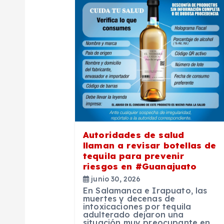
a
c
i
ó
n
Autoridades de salud
llaman a revisar botellas de
d
tequila para prevenir
riesgos en #Guanajuato
e
junio 30, 2026
En Salamanca e Irapuato, las
muertes y decenas de
e
intoxicaciones por tequila
adulterado dejaron una
situación muy preocupante en