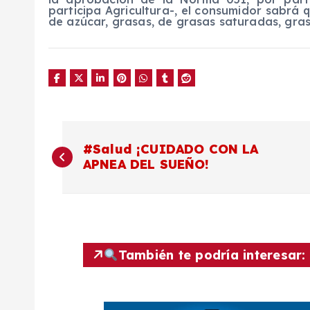
participa Agricultura-, el consumidor sabrá 
de azúcar, grasas, de grasas saturadas, gras
N
#Salud ¡CUIDADO CON LA
APNEA DEL SUEÑO!
a
v
e
También te podría interesar:
g