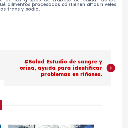
qué alimentos procesados contienen altos niveles
as trans y sodio.
#Salud Estudio de sangre y
orina, ayuda para identificar
problemas en riñones.