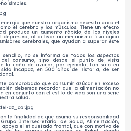
no simples.
 energía que nuestro organismo necesita para el
como el cerebro y los músculos. Tiene un efecto
idad produce un aumento rápido de los niveles
tidepresivo, al activar un mecanismo fisiológico
smisores cerebrales, que ayudan a superar este
 sencillo, no se informa de todos los aspectos
o del consumo, sino desde el punto de vista
de la caña de azúcar, por ejemplo, tan sólo en
 sido incapaz, en 500 años de historia, de ser
ional.
ente comprobado que consumir azúcar en exceso
ambién debemos recordar que la alimentación no
ón en conjunto con el estilo de vida son una serie
estra salud.
on la finalidad de que asuma su responsabilidad
Grupo Intersecretarial de Salud, Alimentación,
apoya el etiquetado frontal, que con motivo de
te de los grupos de trabajo de Salud -donde