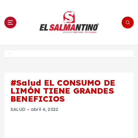
S
a
l
t
a
r
a
l
c
o
El Salmantino - medios/noticias/editorial
n
t
e
Inicio
n
i
d
o
#Salud EL CONSUMO DE
LIMÓN TIENE GRANDES
BENEFICIOS
SALUD
abril 4, 2022