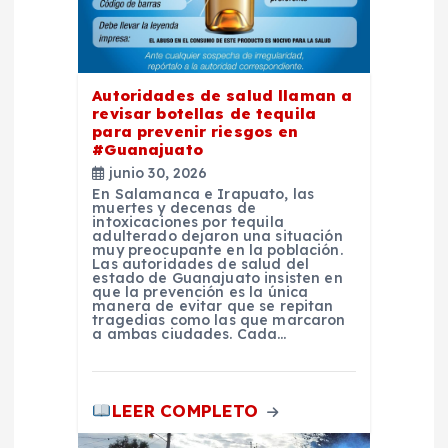
n
t
Autoridades de salud llaman a
r
revisar botellas de tequila
para prevenir riesgos en
#Guanajuato
a
junio 30, 2026
En Salamanca e Irapuato, las
d
muertes y decenas de
intoxicaciones por tequila
adulterado dejaron una situación
muy preocupante en la población.
a
Las autoridades de salud del
estado de Guanajuato insisten en
que la prevención es la única
s
manera de evitar que se repitan
tragedias como las que marcaron
a ambas ciudades. Cada…
LEER COMPLETO