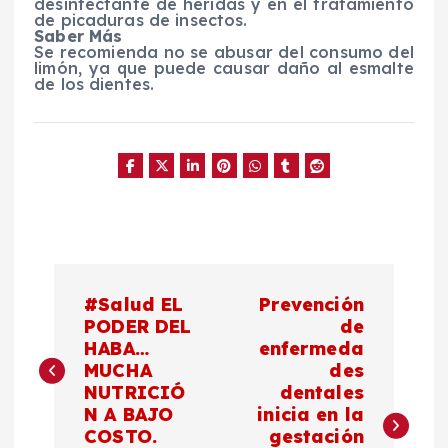
desinfectante de heridas y en el tratamiento
de picaduras de insectos.
Saber Más
Se recomienda no se abusar del consumo del
limón, ya que puede causar daño al esmalte
de los dientes.
N
#Salud EL
Prevención
a
PODER DEL
de
HABA…
enfermeda
MUCHA
des
v
NUTRICIÓ
dentales
N A BAJO
inicia en la
e
COSTO.
gestación