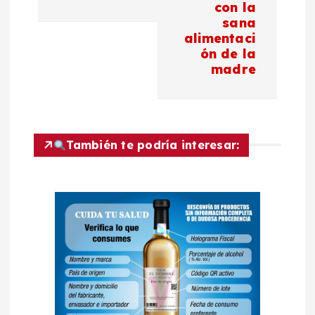
con la
g
sana
alimentaci
a
ón de la
madre
c
i
También te podría interesar:
ó
n
d
e
e