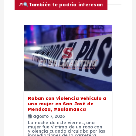
También te podría interesar:
n
d
e
e
n
t
Roban con violencia vehículo a
r
una mujer en San José de
Mendoza, #Salamanca
a
agosto 7, 2026
La noche de este viernes, una
mujer fue víctima de un robo con
d
violencia cuando circulaba por las
inmediaciones de la carretera