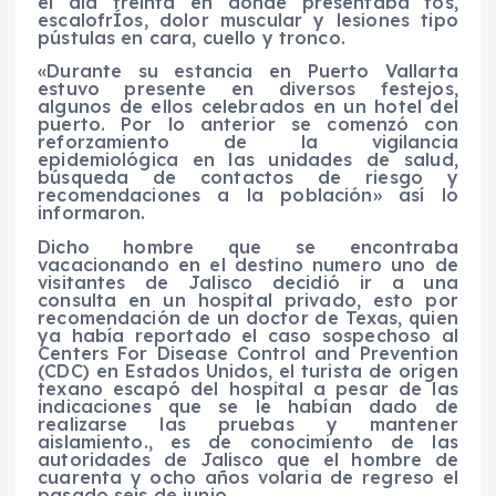
el día treinta en donde presentaba tos,
escalofrÍos, dolor muscular y lesiones tipo
pústulas en cara, cuello y tronco.
«Durante su estancia en Puerto Vallarta
estuvo presente en diversos festejos,
algunos de ellos celebrados en un hotel del
puerto. Por lo anterior se comenzó con
reforzamiento de la vigilancia
epidemiológica en las unidades de salud,
búsqueda de contactos de riesgo y
recomendaciones a la población» así lo
informaron.
Dicho hombre que se encontraba
vacacionando en el destino numero uno de
visitantes de Jalisco decidió ir a una
consulta en un hospital privado, esto por
recomendación de un doctor de Texas, quien
ya había reportado el caso sospechoso al
Centers For Disease Control and Prevention
(CDC) en Estados Unidos, el turista de origen
texano escapó del hospital a pesar de las
indicaciones que se le habían dado de
realizarse las pruebas y mantener
aislamiento., es de conocimiento de las
autoridades de Jalisco que el hombre de
cuarenta y ocho años volaria de regreso el
pasado seis de junio.