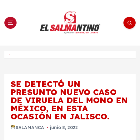
S
a
l
t
a
r
a
l
c
o
El Salmantino - medios/noticias/editorial
n
t
e
Inicio
n
i
d
o
SE DETECTÓ UN
PRESUNTO NUEVO CASO
DE VIRUELA DEL MONO EN
MÉXICO, EN ESTA
OCASIÓN EN JALISCO.
SALAMANCA
junio 8, 2022