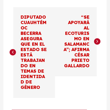
N
DIPUTADO
“SE
a
CUAUHTÉM
APOYARÁ
OC
AL
BECERRA
ECOTURIS
v
ASEGURA
MO EN
QUE EN EL
SALAMANC
e
ESTADO SE
A”; AFIRMA
ESTÁ
CÉSAR
g
TRABAJAN
PRIETO
DO EN
GALLARDO
a
TEMAS DE
IDENTIDA
c
D DE
GÉNERO
i
ó