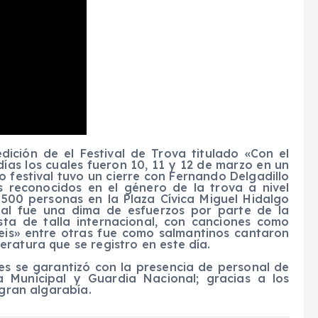
ición de el Festival de Trova titulado «Con el
ías los cuales fueron 10, 11 y 12 de marzo en un
o festival tuvo un cierre con Fernando Delgadillo
s reconocidos en el género de la trova a nivel
500 personas en la Plaza Cívica Miguel Hidalgo
ual fue una dima de esfuerzos por parte de la
sta de talla internacional, con canciones como
seis» entre otras fue como salmantinos cantaron
ratura que se registro en este día.
tes se garantizó con la presencia de personal de
cía Municipal y Guardia Nacional; gracias a los
 gran algarabía.