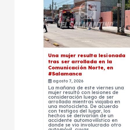
c
i
ó
n
Una mujer resulta lesionada
tras ser arrollada en la
d
Comunicación Norte, en
#Salamanca
agosto 7, 2026
e
La mañana de este viernes una
mujer resultó con lesiones de
consideración luego de ser
e
arrollada mientras viajaba en
una motocicleta. De acuerdo
con testigos del lugar, los
n
hechos se derivarían de un
accidente automovilístico en
donde se vio involucrado otro
automóvil, cuyas