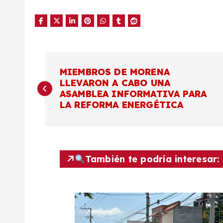
N
MIEMBROS DE MORENA
LLEVARON A CABO UNA
a
ASAMBLEA INFORMATIVA PARA
LA REFORMA ENERGÉTICA
v
e
También te podría interesar:
g
a