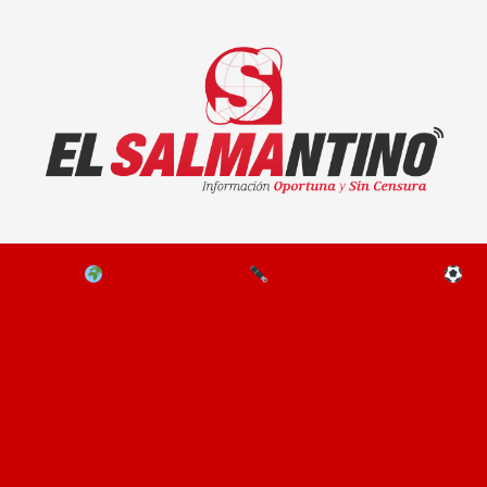
El Salmantino - medios/noticias/editorial
NAL
EL MUNDO
EDITORIALES
D