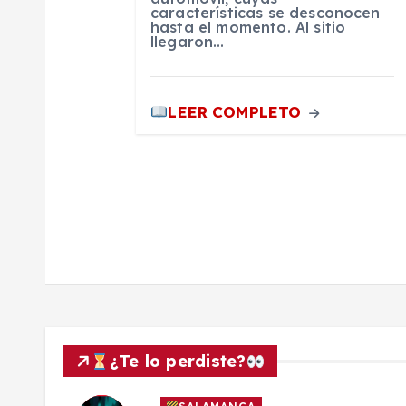
t
características se desconocen
hasta el momento. Al sitio
llegaron…
r
a
LEER COMPLETO
d
a
s
¿Te lo perdiste?