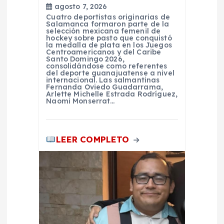
a
agosto 7, 2026
Cuatro deportistas originarias de
Salamanca formaron parte de la
d
selección mexicana femenil de
hockey sobre pasto que conquistó
la medalla de plata en los Juegos
Centroamericanos y del Caribe
a
Santo Domingo 2026,
consolidándose como referentes
del deporte guanajuatense a nivel
s
internacional. Las salmantinas
Fernanda Oviedo Guadarrama,
Arlette Michelle Estrada Rodríguez,
Naomi Monserrat…
LEER COMPLETO