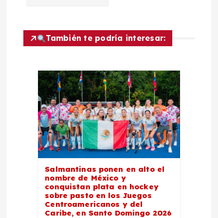
i
ó
También te podría interesar:
n
d
e
e
n
Salmantinas ponen en alto el
t
nombre de México y
conquistan plata en hockey
sobre pasto en los Juegos
r
Centroamericanos y del
Caribe, en Santo Domingo 2026