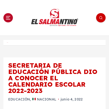
S
a
l
t
a
r
a
l
c
o
El Salmantino - medios/noticias/editorial
n
t
e
Inicio
n
i
d
o
SECRETARIA DE
EDUCACIÓN PÚBLICA DIO
A CONOCER EL
CALENDARIO ESCOLAR
2022-2023
EDUCACIÓN
,
NACIONAL
junio 4, 2022