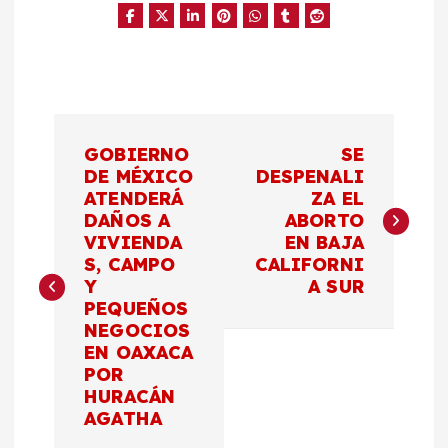
N
GOBIERNO
SE
a
DE MÉXICO
DESPENALI
ATENDERÁ
ZA EL
DAÑOS A
ABORTO
v
VIVIENDA
EN BAJA
S, CAMPO
CALIFORNI
e
Y
A SUR
PEQUEÑOS
g
NEGOCIOS
EN OAXACA
a
POR
HURACÁN
c
AGATHA