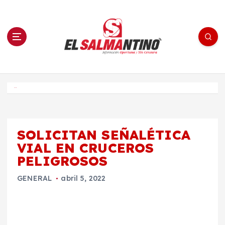
S
a
l
t
a
r
a
l
c
o
El Salmantino - medios/noticias/editorial
n
t
e
Inicio
n
i
d
o
SOLICITAN SEÑALÉTICA
VIAL EN CRUCEROS
PELIGROSOS
GENERAL
abril 5, 2022