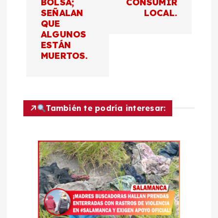
BOLSA;
CONSUMIR
g
SEÑALAN
LOCAL.
QUE
a
ALGUNOS
ESTÁN
c
MUERTOS.
i
ó
También te podría interesar:
n
d
e
e