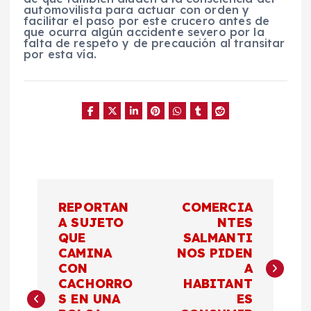
automovilista para actuar con orden y
facilitar el paso por este crucero antes de
que ocurra algún accidente severo por la
falta de respeto y de precaución al transitar
por esta vía.
N
REPORTAN
COMERCIA
a
A SUJETO
NTES
QUE
SALMANTI
CAMINA
NOS PIDEN
v
CON
A
CACHORRO
HABITANT
e
S EN UNA
ES