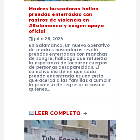
n
Madres buscadoras hallan
prendas enterradas con
t
rastros de violencia en
#Salamanca y exigen apoyo
oficial
r
julio 28, 2026
En Salamanca, un nuevo operativo
a
de madres buscadoras reveló
prendas enterradas con manchas
de sangre, hallazgo que refuerza
la esperanza de localizar cuerpos
d
de personas desaparecidas. El
colectivo insiste en que cada
prenda encontrada es una pista
a
que acerca a las familias a cumplir
la promesa de regresar a casa a
quienes…
s
LEER COMPLETO