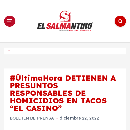
S
a
l
t
a
r
a
l
c
o
El Salmantino - medios/noticias/editorial
n
t
e
Inicio
n
i
d
o
#ÚltimaHora DETIENEN A
PRESUNTOS
RESPONSABLES DE
HOMICIDIOS EN TACOS
“EL CASINO”
BOLETIN DE PRENSA
diciembre 22, 2022