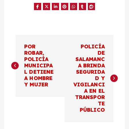
N
POR
POLICÍA
a
ROBAR,
DE
POLICÍA
SALAMANC
MUNICIPA
A BRINDA
v
L DETIENE
SEGURIDA
A HOMBRE
D Y
e
Y MUJER
VIGILANCI
A EN EL
g
TRANSPOR
TE
a
PÚBLICO
c