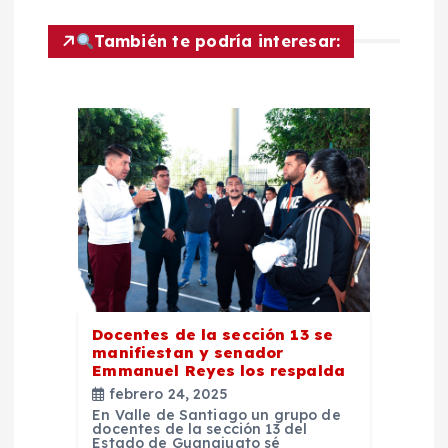
i
También te podría interesar:
ó
n
d
e
e
n
Docentes de la sección 13 se
manifiestan y senador
t
Emmanuel Reyes los respalda
febrero 24, 2025
r
En Valle de Santiago un grupo de
docentes de la sección 13 del
Estado de Guanajuato sé