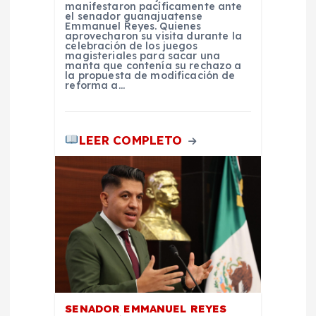
manifestaron pacíficamente ante
a
el senador guanajuatense
Emmanuel Reyes. Quienes
aprovecharon su visita durante la
d
celebración de los juegos
magisteriales para sacar una
manta que contenía su rechazo a
la propuesta de modificación de
a
reforma a…
s
LEER COMPLETO
SENADOR EMMANUEL REYES