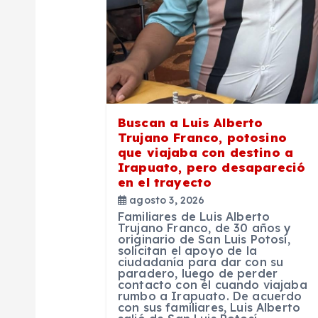
n
d
e
Buscan a Luis Alberto
Trujano Franco, potosino
e
que viajaba con destino a
Irapuato, pero desapareció
en el trayecto
n
agosto 3, 2026
Familiares de Luis Alberto
t
Trujano Franco, de 30 años y
originario de San Luis Potosí,
solicitan el apoyo de la
ciudadanía para dar con su
r
paradero, luego de perder
contacto con él cuando viajaba
rumbo a Irapuato. De acuerdo
a
con sus familiares, Luis Alberto