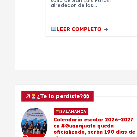
salió de San Luis Potosí
alrededor de las…
d
a
LEER COMPLETO
s
¿Te lo perdiste?
SALAMANCA
Calendario escolar 2026–2027
al
en #Guanajuato queda
el
oficializado, serán 190 días de