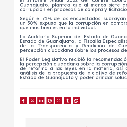
El Informe Anual 2022 del Comité Coordi
Guanajuato, plantea que al menos siete d
corrupción en procesos de compra y licitacio
Según el 71% de los encuestados, subrayan 
un 58% expuso que la corrupción en compra
que más bien es en lo individual.
La Auditoría Superior del Estado de Guanaju
Estado de Guanajuato, la Fiscalía Especiali
de la Transparencia y Rendición de Cue
percepción ciudadana sobre los procesos de 
El Poder Legislativo recibió la recomendació
la percepción ciudadana sobre la corrupción 
de reforma a las leyes en la materia, así
análisis de la propuesta de iniciativa de re
Estado de Guanajuato y poder brindar soluc
N