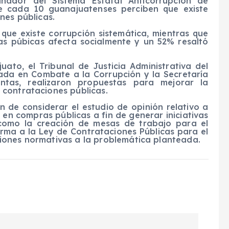
nador del Sistema Estatal Anticorrupción de
e cada 10 guanajuatenses perciben que existe
nes públicas.
que existe corrupción sistemática, mientras que
s púbicas afecta socialmente y un 52% resaltó
ato, el Tribunal de Justicia Administrativa del
zada en Combate a la Corrupción y la Secretaría
ntas, realizaron propuestas para mejorar la
contrataciones públicas.
n de considerar el estudio de opinión relativo a
en compras públicas a fin de generar iniciativas
 como la creación de mesas de trabajo para el
forma a la Ley de Contrataciones Públicas para el
iones normativas a la problemática planteada.