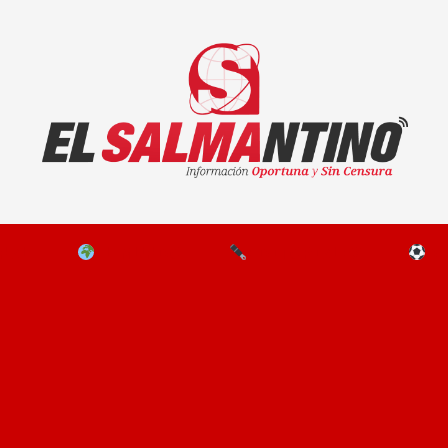
El Salmantino - medios/noticias/editorial
NAL
EL MUNDO
EDITORIALES
D