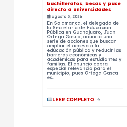
bachilleratos, becas y pase
d
directo a universidades
agosto 5, 2026
e
En Salamanca, el delegado de
la Secretaría de Educación
Pública en Guanajuato, Juan
e
Ortega Gasca, anunció una
serie de acciones que buscan
ampliar el acceso a la
educación pública y reducir las
n
barreras económicas y
académicas para estudiantes y
familias. El anuncio cobra
t
especial relevancia para el
municipio, pues Ortega Gasca
es…
r
LEER COMPLETO
a
d