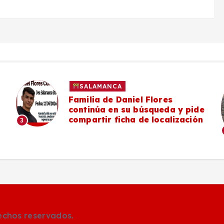
SALAMANCA
#Salamanca Vecinos de la zona
poniente denuncian deterioro y
falta de mantenimiento en el
Camino a Mancera
4
rechos reservados.