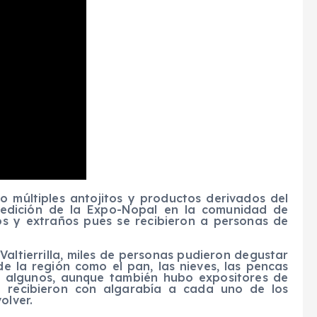
to múltiples antojitos y productos derivados del
I edición de la Expo-Nopal en la comunidad de
pios y extraños pues se recibieron a personas de
Valtierrilla, miles de personas pudieron degustar
 de la región como el pan, las nieves, las pencas
ar algunos, aunque también hubo expositores de
e recibieron con algarabía a cada uno de los
olver.