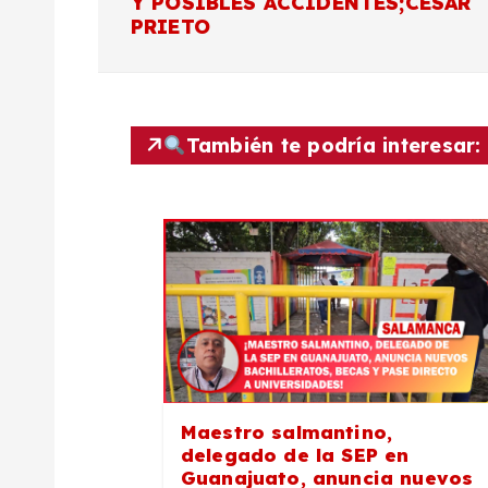
Y POSIBLES ACCIDENTES;CÉSAR
v
PRIETO
e
g
También te podría interesar:
a
c
i
ó
Maestro salmantino,
n
delegado de la SEP en
Guanajuato, anuncia nuevos