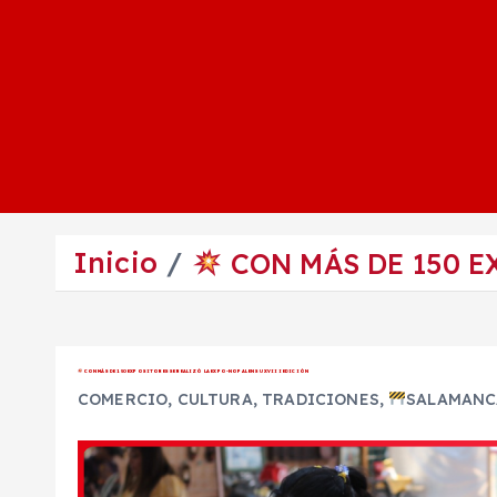
Inicio
CON MÁS DE 150 E
CON MÁS DE 150 EXPOSITORES SE REALIZÓ LA EXPO-NOPAL EN SU XVIII EDICIÓN
COMERCIO
,
CULTURA
,
TRADICIONES
,
SALAMANC