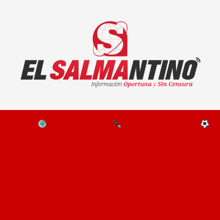
El Salmantino - medios/noticias/editorial
NAL
EL MUNDO
EDITORIALES
D