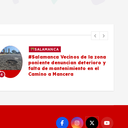
SALAMANCA
#Salamanca Buscadoras
señalan a César Prieto por falta
de convenio para células
6
municipales de búsqueda
5