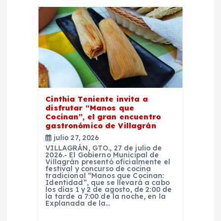
n
d
e
e
Cinthia Teniente invita a
n
disfrutar “Manos que
Cocinan”, el gran encuentro
t
gastronómico de Villagrán
julio 27, 2026
r
VILLAGRÁN, GTO., 27 de julio de
2026.- El Gobierno Municipal de
Villagrán presentó oficialmente el
festival y concurso de cocina
a
tradicional “Manos que Cocinan:
Identidad”, que se llevará a cabo
los días 1 y 2 de agosto, de 2:00 de
d
la tarde a 7:00 de la noche, en la
Explanada de la…