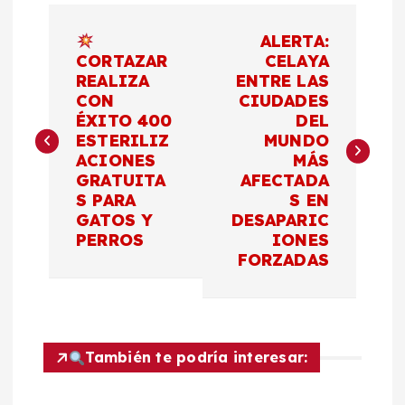
N
ALERTA:
a
CORTAZAR
CELAYA
REALIZA
ENTRE LAS
CON
CIUDADES
v
ÉXITO 400
DEL
ESTERILIZ
MUNDO
e
ACIONES
MÁS
GRATUITA
AFECTADA
g
S PARA
S EN
GATOS Y
DESAPARIC
a
PERROS
IONES
FORZADAS
c
i
También te podría interesar:
ó