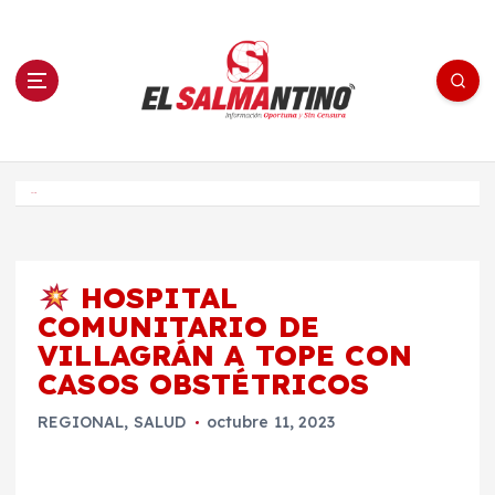
S
a
l
t
a
r
a
l
c
o
El Salmantino - medios/noticias/editorial
n
t
e
Inicio
n
i
d
o
HOSPITAL
COMUNITARIO DE
VILLAGRÁN A TOPE CON
CASOS OBSTÉTRICOS
REGIONAL
,
SALUD
octubre 11, 2023