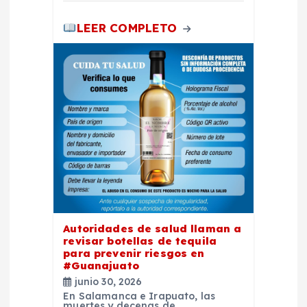
a
LEER COMPLETO
s
Autoridades de salud llaman a
revisar botellas de tequila
para prevenir riesgos en
#Guanajuato
junio 30, 2026
En Salamanca e Irapuato, las
muertes y decenas de