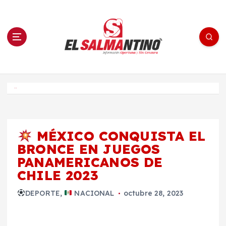
S
a
l
t
a
r
a
l
c
o
El Salmantino - medios/noticias/editorial
n
t
e
Inicio
n
i
d
o
MÉXICO CONQUISTA EL
BRONCE EN JUEGOS
PANAMERICANOS DE
CHILE 2023
DEPORTE
,
NACIONAL
octubre 28, 2023