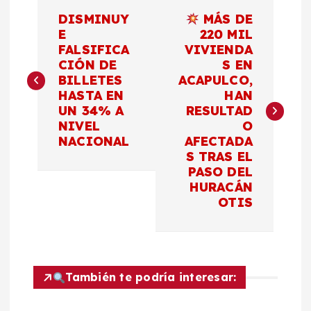
N
DISMINUY
MÁS DE
a
E
220 MIL
FALSIFICA
VIVIENDA
CIÓN DE
S EN
v
BILLETES
ACAPULCO,
HASTA EN
HAN
e
UN 34% A
RESULTAD
NIVEL
O
g
NACIONAL
AFECTADA
S TRAS EL
a
PASO DEL
HURACÁN
c
OTIS
i
ó
También te podría interesar: