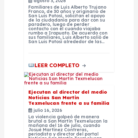
agosto 3, 2026
Familiares de Luis Alberto Trujano
s
Franco, de 30 años y originario de
San Luis Potosí, solicitan el apoyo
de la ciudadanía para dar con su
paradero, luego de perder
contacto con él cuando viajaba
rumbo a Irapuato. De acuerdo con
sus familiares, Luis Alberto salió de
San Luis Potosí alrededor de las…
LEER COMPLETO
Ejecutan al director del medio
Noticias San Martín
Texmelucan frente a su familia
julio 16, 2026
La violencia golpeó de manera
brutal a San Martín Texmelucan la
mañana del 16 de julio, cuando
Josué Martínez Contreras,
periodista y director del portal