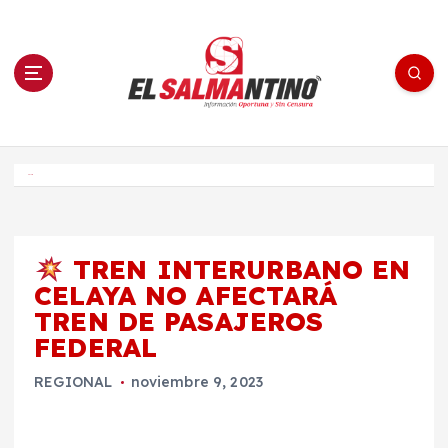
S
a
l
t
a
r
a
l
c
o
El Salmantino - medios/noticias/editorial
n
t
e
Inicio
n
i
d
o
TREN INTERURBANO EN
CELAYA NO AFECTARÁ
TREN DE PASAJEROS
FEDERAL
REGIONAL
noviembre 9, 2023