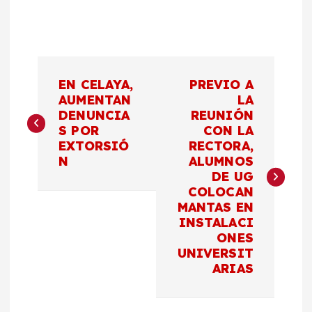
N
EN CELAYA,
PREVIO A
a
AUMENTAN
LA
DENUNCIA
REUNIÓN
S POR
CON LA
v
EXTORSIÓ
RECTORA,
N
ALUMNOS
e
DE UG
COLOCAN
g
MANTAS EN
INSTALACI
a
ONES
UNIVERSIT
c
ARIAS
i