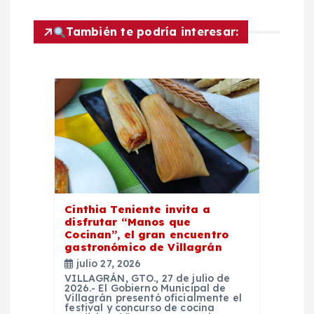
ó
También te podría interesar:
n
d
e
e
n
Cinthia Teniente invita a
disfrutar “Manos que
t
Cocinan”, el gran encuentro
gastronómico de Villagrán
r
julio 27, 2026
VILLAGRÁN, GTO., 27 de julio de
2026.- El Gobierno Municipal de
a
Villagrán presentó oficialmente el
festival y concurso de cocina