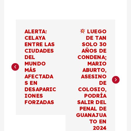
N
ALERTA:
LUEGO
a
CELAYA
DE TAN
ENTRE LAS
SOLO 30
CIUDADES
AÑOS DE
v
DEL
CONDENA;
MUNDO
MARIO
e
MÁS
ABURTO,
AFECTADA
ASESINO
g
S EN
DE
DESAPARIC
COLOSIO,
a
IONES
PODRÍA
FORZADAS
SALIR DEL
c
PENAL DE
GUANAJUA
TO EN
i
2024