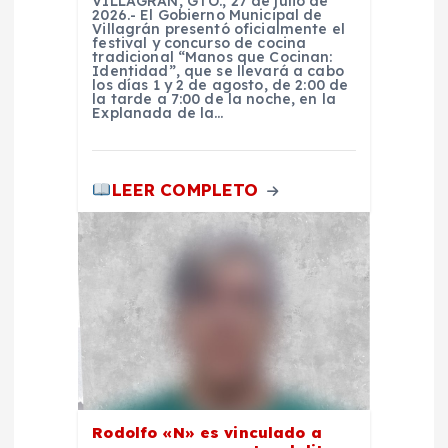
VILLAGRÁN, GTO., 27 de julio de
d
2026.- El Gobierno Municipal de
Villagrán presentó oficialmente el
festival y concurso de cocina
tradicional “Manos que Cocinan:
a
Identidad”, que se llevará a cabo
los días 1 y 2 de agosto, de 2:00 de
la tarde a 7:00 de la noche, en la
s
Explanada de la…
LEER COMPLETO
Rodolfo «N» es vinculado a