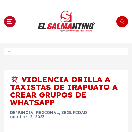
S
a
l
t
a
r
a
l
c
o
El Salmantino - medios/noticias/editorial
n
t
e
Inicio
n
i
d
o
VIOLENCIA ORILLA A
TAXISTAS DE IRAPUATO A
CREAR GRUPOS DE
WHATSAPP
DENUNCIA
,
REGIONAL
,
SEGURIDAD
octubre 12, 2023