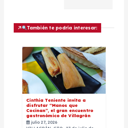
ó
n
También te podría interesar:
d
e
e
n
t
Cinthia Teniente invita a
r
disfrutar “Manos que
Cocinan”, el gran encuentro
gastronómico de Villagrán
a
julio 27, 2026