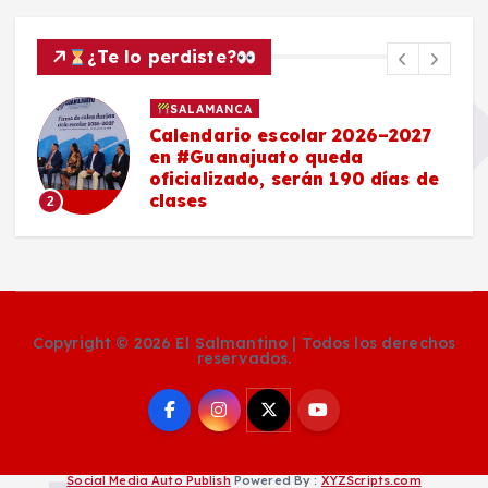
¿Te lo perdiste?
SALAMANCA
Calendario escolar 2026–2027
en #Guanajuato queda
oficializado, serán 190 días de
clases
2
Copyright © 2026 El Salmantino | Todos los derechos
reservados.
Social Media Auto Publish
Powered By :
XYZScripts.com