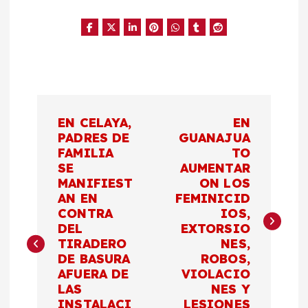
N
EN CELAYA,
EN
a
PADRES DE
GUANAJUA
FAMILIA
TO
SE
AUMENTAR
v
MANIFIEST
ON LOS
AN EN
FEMINICID
e
CONTRA
IOS,
DEL
EXTORSIO
g
TIRADERO
NES,
DE BASURA
ROBOS,
a
AFUERA DE
VIOLACIO
LAS
NES Y
INSTALACI
LESIONES