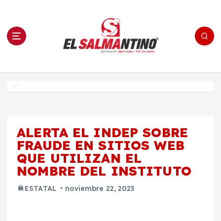
S
a
l
t
a
r
a
l
c
o
El Salmantino - medios/noticias/editorial
n
t
e
Inicio
n
i
d
o
ALERTA EL INDEP SOBRE
FRAUDE EN SITIOS WEB
QUE UTILIZAN EL
NOMBRE DEL INSTITUTO
ESTATAL
noviembre 22, 2023