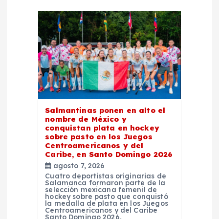
i
ó
n
d
e
Salmantinas ponen en alto el
nombre de México y
e
conquistan plata en hockey
sobre pasto en los Juegos
Centroamericanos y del
n
Caribe, en Santo Domingo 2026
agosto 7, 2026
t
Cuatro deportistas originarias de
Salamanca formaron parte de la
selección mexicana femenil de
r
hockey sobre pasto que conquistó
la medalla de plata en los Juegos
Centroamericanos y del Caribe
Santo Domingo 2026,