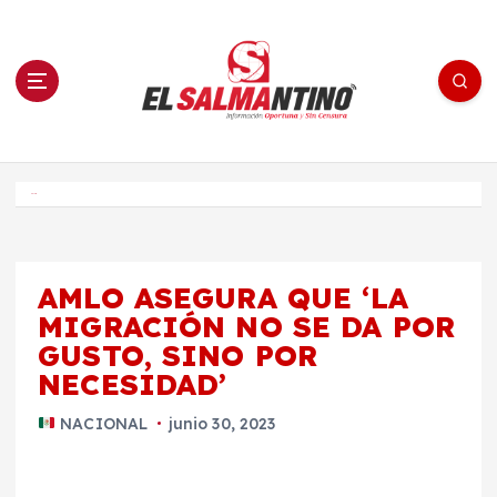
S
a
l
t
a
r
a
l
c
o
El Salmantino - medios/noticias/editorial
n
t
e
Inicio
n
i
d
o
AMLO ASEGURA QUE ‘LA
MIGRACIÓN NO SE DA POR
GUSTO, SINO POR
NECESIDAD’
NACIONAL
junio 30, 2023