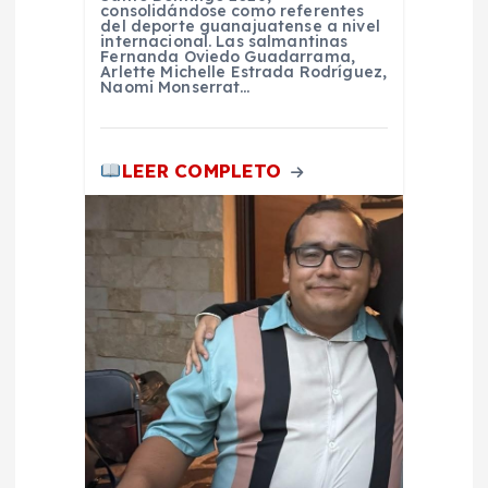
a
consolidándose como referentes
del deporte guanajuatense a nivel
internacional. Las salmantinas
d
Fernanda Oviedo Guadarrama,
Arlette Michelle Estrada Rodríguez,
Naomi Monserrat…
a
s
LEER COMPLETO