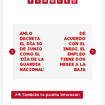
N
AMLO
DE
a
DECRETA
ACUERDO
EL DÍA 30
CON EL
DE JUNIO
INEGI, EL
v
COMO EL
EMPLEO
‘DÍA DE LA
TIENE DOS
e
GUARDIA
MESES A LA
NACIONAL’
BAJA
g
a
c
También te podría interesar: