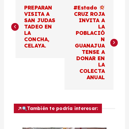
N
PREPARAN
#Estado
a
VISITA A
CRUZ ROJA
SAN JUDAS
INVITA A
TADEO EN
LA
v
LA
POBLACIÓ
CONCHA,
N
e
CELAYA.
GUANAJUA
TENSE A
g
DONAR EN
LA
a
COLECTA
ANUAL
c
i
También te podría interesar:
ó