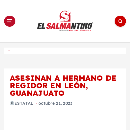
S
a
l
t
a
r
a
l
c
o
El Salmantino - medios/noticias/editorial
n
t
e
Inicio
n
i
d
o
ASESINAN A HERMANO DE
REGIDOR EN LEÓN,
GUANAJUATO
ESTATAL
octubre 21, 2023