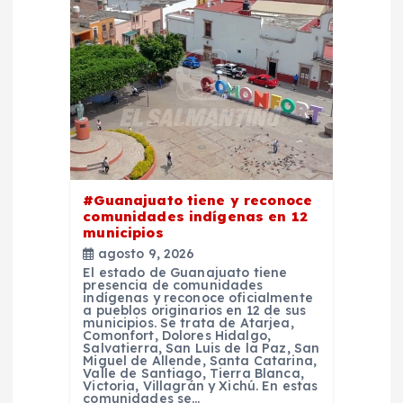
n
d
e
e
n
#Guanajuato tiene y reconoce
t
comunidades indígenas en 12
municipios
r
agosto 9, 2026
El estado de Guanajuato tiene
presencia de comunidades
a
indígenas y reconoce oficialmente
a pueblos originarios en 12 de sus
municipios. Se trata de Atarjea,
Comonfort, Dolores Hidalgo,
d
Salvatierra, San Luis de la Paz, San
Miguel de Allende, Santa Catarina,
Valle de Santiago, Tierra Blanca,
a
Victoria, Villagrán y Xichú. En estas
comunidades se…