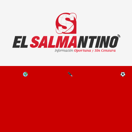
El Salmantino - medios/noticias/editorial
NAL
EL MUNDO
EDITORIALES
D