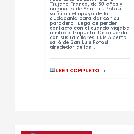
Trujano Franco, de 30 años y
t
originario de San Luis Potosí,
solicitan el apoyo de la
ciudadanía para dar con su
paradero, luego de perder
r
contacto con él cuando viajaba
rumbo a Irapuato. De acuerdo
con sus familiares, Luis Alberto
a
salió de San Luis Potosí
alrededor de las…
d
LEER COMPLETO
a
s