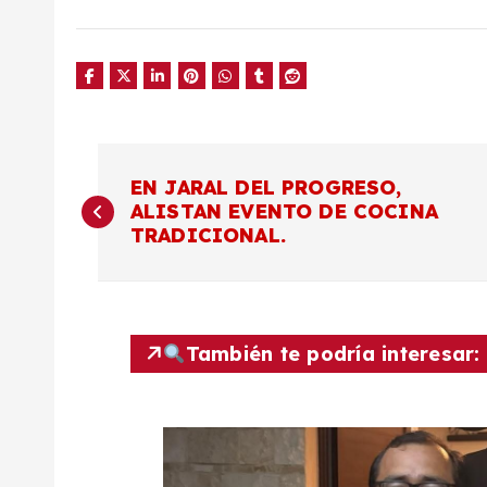
N
EN JARAL DEL PROGRESO,
ALISTAN EVENTO DE COCINA
a
TRADICIONAL.
v
e
También te podría interesar:
g
a