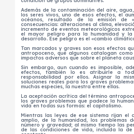
condición de grupos dominantes.
Además de la contaminación del aire, agua, 
los seres vivos, uno de esos efectos, el a
océanos, resultado de la emisión de «
consecuencias: alteraciones al clima, elevació
incremento de eventos meteorológicos extr
el mayor peligro para la humanidad y la 
desarrollo. Ese peligro es el «cambio climátic
Tan marcados y graves son esos efectos qu
antropoceno,
que algunos catalogan como 
impactos adversos que sobre el planeta cau
Sin embargo, aun cuando es imposible, a
efectos, también lo es
atribuirle
a todo
responsabilidad por ellos. Asignar la mi
soluciones reales para los graves problem
muchas especies, la nuestra entre ellas.
La aceptación acrítica del término
antropoc
los graves problemas que padece la human
vida en todas sus formas: el capitalismo.
Mientras las leyes de ese sistema rijan el
amplio, de la humanidad, los problemas 
núm
ero y gravedad; al mismo tiempo
las per
de las condiciones de vida
, incluida la
de 