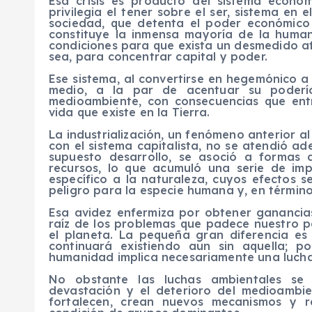
Esa crisis es producto del sistema económ
privilegia el
tener
sobre el
ser
, sistema en e
sociedad, que detenta el poder económico y
constituye la inmensa mayoría de la human
condiciones para que exista un desmedido a
sea, para concentrar capital y poder.
Ese sistema, al convertirse en hegemónico a
medio, a la par de acentuar su poderío
medioambiente, con consecuencias que ent
vida que existe en la Tierra.
La industrialización, un fenómeno anterior al
con el sistema capitalista, no se atendió a
supuesto desarrollo, se asoció a formas 
recursos, lo que acumuló una serie de i
específico a la naturaleza, cuyos efectos
peligro para la especie humana y, en término
Esa avidez enfermiza por obtener ganancias
raíz de los problemas que padece nuestro p
el planeta. La pequeña gran diferencia es
continuará existiendo aun sin aquella; p
humanidad implica necesariamente una lucha
No
obstante
las luchas ambientales se 
devastación y el deterioro del medioambi
fortalecen, crean nuevos mecanismos y 