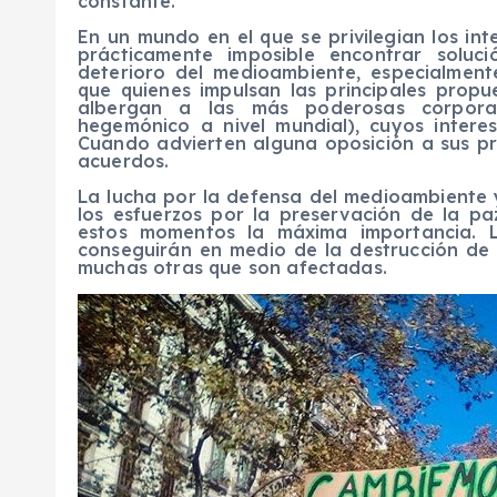
constante.
En un mundo en el que se privilegian los in
prácticamente imposible encontrar soluc
deterioro del medioambiente, especialment
que quienes impulsan las principales propu
albergan a las más poderosas
corpora
hegemónico a nivel mundial), cuyos inter
Cuando advierten alguna oposición a sus pr
acuerdos.
La lucha por la defensa de
l medioambiente
lo
s
e
s
fuerzos
por la preservaci
ó
n de la pa
estos momentos la máxima importancia.
L
conseguirán en medio de la destrucción de 
mu
chas otras que son
afectadas.