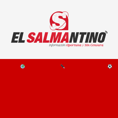
El Salmantino - medios/noticias/editorial
NAL
EL MUNDO
EDITORIALES
D