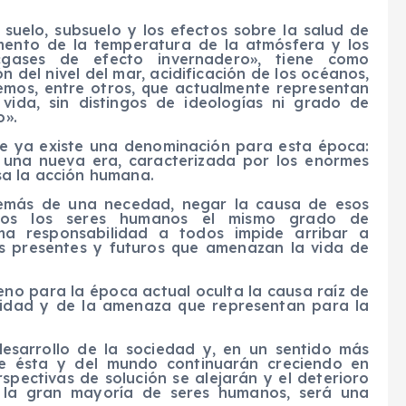
suelo, subsuelo y los efectos sobre la salud de
umento de la temperatura de la atmósfera y los
gases de efecto invernadero», tiene como
n del nivel del mar, acidificación de los océanos,
emos, entre otros, que actualmente representan
vida, sin distingos de ideologías ni grado de
o».
e ya existe una denominación para esta época:
una nueva era, caracterizada por los enormes
sa la acción humana.
demás de una necedad, negar la causa de esos
s los seres humanos el mismo grado de
sma responsabilidad a todos impide arribar a
as presentes y futuros que amenazan la vida de
eno
para la época actual oculta la causa raíz de
idad y de la amenaza que representan para la
 desarrollo de la sociedad y, en un sentido más
de ésta y del mundo continuarán creciendo en
spectivas de solución se alejarán y el deterioro
la gran mayoría de seres humanos
,
será una