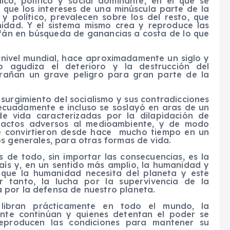
ico, político y social dominante, en el que se
l que los intereses de una minúscula parte de la
 político, prevalecen sobre los del resto, que
idad. Y el sistema mismo crea y reproduce las
fán en búsqueda de ganancias a costa de lo que
 nivel mundial, hace aproximadamente un siglo y
 agudiza el deterioro y la destrucción del
rañan un grave peligro para gran parte de la
 surgimiento del socialismo y sus contradicciones
decuadamente e incluso se soslayó en aras de un
de vida caracterizadas por la dilapidación de
mpactos adversos al medioambiente, y de modo
 se convirtieron desde hace mucho tiempo en un
s generales, para otras formas de vida.
 de todo, sin importar las consecuencias, es la
aís y, en un sentido más amplio, la humanidad y
 que la humanidad necesita del planeta y este
or tanto, la lucha por la supervivencia de la
 por la defensa de nuestro planeta.
libran prácticamente en todo el mundo, la
ente continúan y quienes detentan el poder se
reproducen las condiciones para mantener su