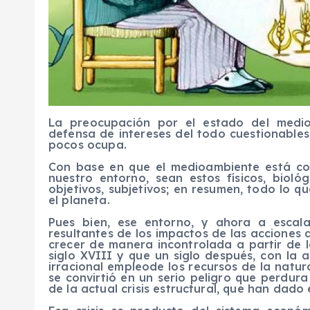
La preocupación por el estado del medio
defensa de intereses del todo cuestionable
pocos ocupa.
Con base en que el medioambiente está co
nuestro entorno, sean estos físicos, biológi
objetivos, subjetivos; en resumen, todo lo q
el planeta.
Pues bien, ese entorno, y ahora a escal
resultantes de
los impactos de las acciones d
crecer de manera incontrolada a partir de l
siglo XVIII y que un siglo después, con la a
irracional
empleo
de los recursos de la natur
se conv
i
rt
ió
en un serio peligro
que perdura
de la actual crisis estructural, que han dado e