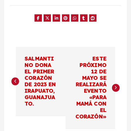
N
SALMANTI
ESTE
a
NO DONA
PRÓXIMO
EL PRIMER
12 DE
CORAZÓN
MAYO SE
v
DE 2023 EN
REALIZARÁ
IRAPUATO,
EVENTO
e
GUANAJUA
«PARA
TO.
MAMÁ CON
g
EL
CORAZÓN»
a