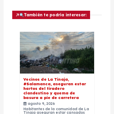
c
También te podría interesar:
i
ó
n
d
e
e
Vecinos de La Tinaja,
#Salamanca, aseguran estar
hartos del tiradero
n
clandestino y quema de
basura a pie de carretera
t
agosto 9, 2026
Habitantes de la comunidad de La
Tinaja aseguran estar cansados