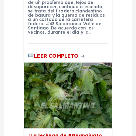
r
de un problema que, lejos de
desaparecer, continúa creciendo,
se trata del tiradero clandestino
de basura y la quema de residuos
a
a un costado de la carretera
federal #43 Salamanca-Valle de
Santiago. De acuerdo con los
d
vecinos, durante el día y la…
a
LEER COMPLETO
s
¿La lechuga de #Guanajuato