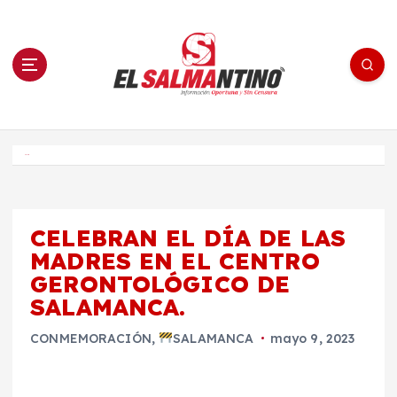
S
a
l
t
a
r
a
l
c
o
El Salmantino - medios/noticias/editorial
n
t
e
Inicio
n
i
d
o
CELEBRAN EL DÍA DE LAS
MADRES EN EL CENTRO
GERONTOLÓGICO DE
SALAMANCA.
CONMEMORACIÓN
,
SALAMANCA
mayo 9, 2023