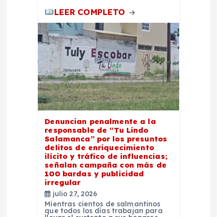
a
LEER COMPLETO
s
Denuncian penalmente a la
responsable de “Tu Lindo
Salamanca” por los presuntos
delitos de enriquecimiento
ilícito y tráfico de influencias;
señalan campaña con más de
100 bardas y publicidad
irregular
julio 27, 2026
Mientras cientos de salmantinos
que todos los días trabajan para