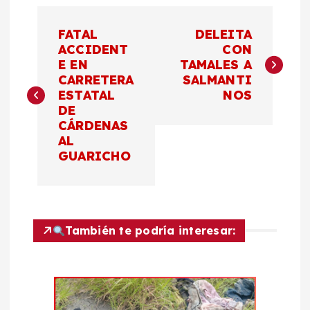
N
FATAL
DELEITA
a
ACCIDENT
CON
E EN
TAMALES A
CARRETERA
SALMANTI
v
ESTATAL
NOS
DE
e
CÁRDENAS
AL
g
GUARICHO
a
c
También te podría interesar:
i
ó