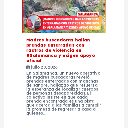
n
d
e
Madres buscadoras hallan
e
prendas enterradas con
rastros de violencia en
#Salamanca y exigen apoyo
n
oficial
julio 28, 2026
t
En Salamanca, un nuevo operativo
de madres buscadoras reveló
prendas enterradas con manchas
de sangre, hallazgo que refuerza
r
la esperanza de localizar cuerpos
de personas desaparecidas. El
colectivo insiste en que cada
a
prenda encontrada es una pista
que acerca a las familias a cumplir
la promesa de regresar a casa a
quienes…
d