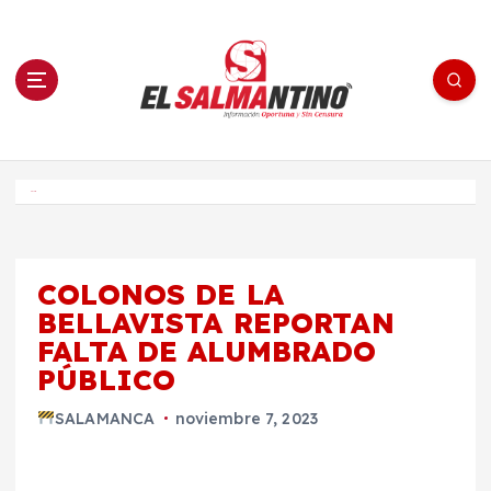
S
a
l
t
a
r
a
l
c
o
El Salmantino - medios/noticias/editorial
n
t
e
Inicio
n
i
d
o
COLONOS DE LA
BELLAVISTA REPORTAN
FALTA DE ALUMBRADO
PÚBLICO
SALAMANCA
noviembre 7, 2023