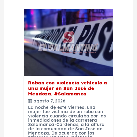
d
e
e
n
t
r
Roban con violencia vehículo a
una mujer en San José de
a
Mendoza, #Salamanca
agosto 7, 2026
d
La noche de este viernes, una
mujer fue víctima de un robo con
violencia cuando circulaba por las
inmediaciones de la carretera
a
Salamanca-Cárdenas, a la altura
de la comunidad de San José de
Mendoza. De acuerdo con los