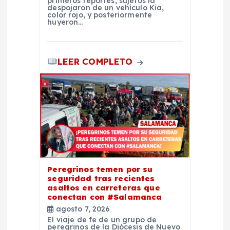
s
primeros reportes, sujetos la
despojaron de un vehículo Kia,
color rojo, y posteriormente
huyeron…
LEER COMPLETO
Peregrinos temen por su
seguridad tras recientes
asaltos en carreteras que
conectan con #Salamanca
agosto 7, 2026
El viaje de fe de un grupo de
peregrinos de la Diócesis de Nuevo