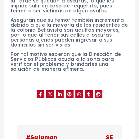
la tarde se quedan a oscuras, lo que les
impide salir en caso de requerirlo, pues
temen a ser víctimas de algún asalto.
Aseguran que su temor también incrementa
debido a que la mayoría de los residentes de
la colonia Bellavista son adultos mayores,
por lo que al tener sus calles a oscuras
personas ajenas pueden ingresar a sus
domicilios sin ser vistos.
Por tal motivo esperan que la Dirección de
Servicios Públicos acuda a la zona para
verificar el problema y brindarles una
solución de manera efímera.
N
#Salaman
SE