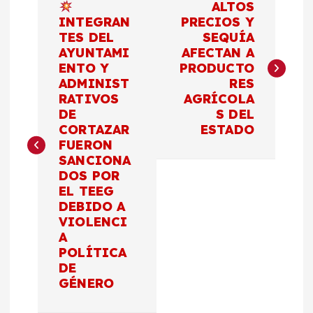
ALTOS
a
INTEGRAN
PRECIOS Y
TES DEL
SEQUÍA
AYUNTAMI
AFECTAN A
v
ENTO Y
PRODUCTO
ADMINIST
RES
e
RATIVOS
AGRÍCOLA
DE
S DEL
g
CORTAZAR
ESTADO
FUERON
a
SANCIONA
DOS POR
c
EL TEEG
DEBIDO A
VIOLENCI
i
A
POLÍTICA
ó
DE
GÉNERO
n