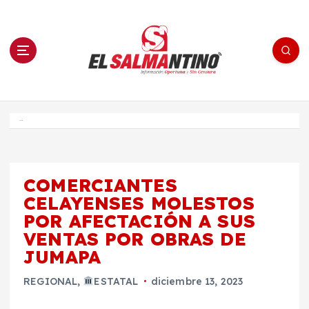
S
a
l
t
a
r
a
l
c
o
El Salmantino - medios/noticias/editorial
n
t
e
Inicio
n
i
d
o
COMERCIANTES
CELAYENSES MOLESTOS
POR AFECTACIÓN A SUS
VENTAS POR OBRAS DE
JUMAPA
REGIONAL
,
ESTATAL
diciembre 13, 2023