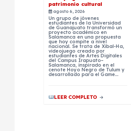
d
patrimonio cultural
agosto 6, 2026
e
Un grupo de jóvenes
estudiantes de la Universidad
de Guanajuato transformó un
proyecto académico en
e
Salamanca en una propuesta
que hoy compite a nivel
nacional. Se trata de Xibal-Ha,
n
videojuego creado por
estudiantes de Artes Digitales
del Campus Irapuato–
Salamanca, inspirado en el
t
cenote Hoyo Negro de Tulum y
desarrollado para el Game…
r
LEER COMPLETO
a
d