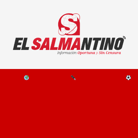
El Salmantino - medios/noticias/editorial
NAL
EL MUNDO
EDITORIALES
D