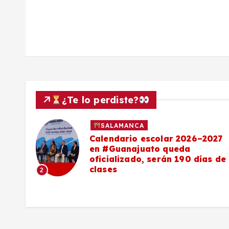
a
s
¿Te lo perdiste?
SALAMANCA
Calendario escolar 2026–2027
al
en #Guanajuato queda
el
oficializado, serán 190 días de
clases
2
o