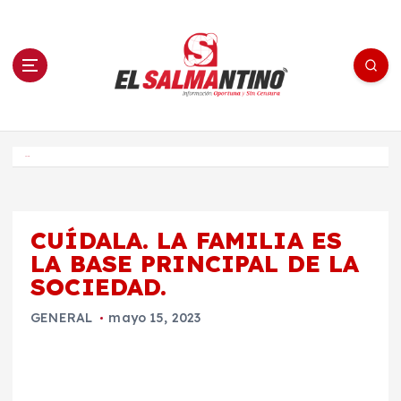
S
a
l
t
a
r
a
l
c
o
El Salmantino - medios/noticias/editorial
n
t
e
Inicio
n
i
d
o
CUÍDALA. LA FAMILIA ES
LA BASE PRINCIPAL DE LA
SOCIEDAD.
GENERAL
mayo 15, 2023