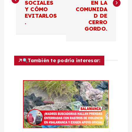
v
SOCIALES
EN LA
Y CÓMO
COMUNIDA
e
EVITARLOS
D DE
.
CERRO
g
GORDO.
a
c
También te podría interesar:
i
ó
n
d
e