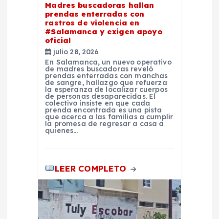
Madres buscadoras hallan
e
prendas enterradas con
rastros de violencia en
#Salamanca y exigen apoyo
n
oficial
julio 28, 2026
t
En Salamanca, un nuevo operativo
de madres buscadoras reveló
prendas enterradas con manchas
de sangre, hallazgo que refuerza
r
la esperanza de localizar cuerpos
de personas desaparecidas. El
colectivo insiste en que cada
a
prenda encontrada es una pista
que acerca a las familias a cumplir
la promesa de regresar a casa a
quienes…
d
a
LEER COMPLETO
s