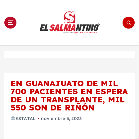
S
a
l
t
a
r
a
l
c
o
El Salmantino - medios/noticias/editorial
n
t
e
Inicio
n
i
d
o
EN GUANAJUATO DE MIL
700 PACIENTES EN ESPERA
DE UN TRANSPLANTE, MIL
550 SON DE RIÑÓN
ESTATAL
noviembre 3, 2023