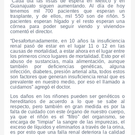
“Cada día las listas de espera en México y en
Guanajuato siguen aumentando. Al día de hoy
tenemos mil 700 pacientes que esperan un
trasplante, y de ellos, mil 550 son de riñón. 5
pacientes esperan hígado y el resto esperan una
córnea para poder seguir viendo y viviendo»
comentó el director.
“Desafortunadamente, en 10 años la insuficiencia
renal pasó de estar en el lugar 11 o 12 en las
causas de mortalidad, a estar ahora en el lugar entre
los primeros cinco lugares de mortalidad. Esto por el
abuso de sustancias, mala alimentación, aunque
también por deficiencias genéticas, alguna
infección, diabetes, presión arterial alta, todos estos
son factores que generan insuficiencia renal que es
prevalente en nuestro medio, por eso el llamado a
cuidarnos” agregó el doctor.
Los daños en los riñones pueden ser genéticos o
hereditarios de acuerdo a lo que se sabe al
respecto, pero también en gran medida es por la
falta de cuidado con este órgano de nuestro cuerpo,
ya que el riñón es el “filtro” del organismo, se
encarga de “limpiar” la sangre de las impurezas, el
exceso de líquidos y eliminarlos a través de la orina,
es por esto que una falla renal deteriora la calidad