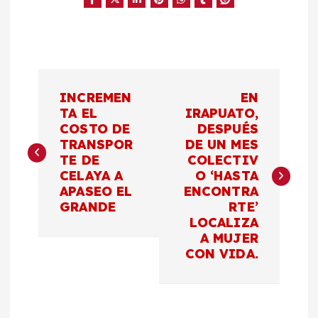
N
INCREMEN
EN
a
TA EL
IRAPUATO,
COSTO DE
DESPUÉS
TRANSPOR
DE UN MES
v
TE DE
COLECTIV
CELAYA A
O ‘HASTA
e
APASEO EL
ENCONTRA
GRANDE
RTE’
g
LOCALIZA
A MUJER
a
CON VIDA.
c