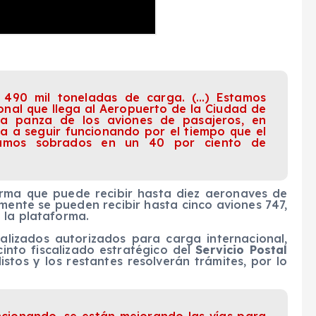
 490 mil toneladas de carga. (…) Estamos
onal que llega al Aeropuerto de la Ciudad de
la panza de los aviones de pasajeros, en
a a seguir funcionando por el tiempo que el
stamos sobrados en un 40 por ciento de
rma que puede recibir hasta diez aeronaves de
mente se pueden recibir hasta cinco aviones 747,
 la plataforma.
alizados autorizados para carga internacional,
nto fiscalizado estratégico del
Servicio Postal
listos y los restantes resolverán trámites, por lo
ncionando, se están mejorando las vías para