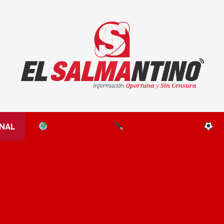
El Salmantino - medios/noticias/editorial
NAL
EL MUNDO
EDITORIALES
D