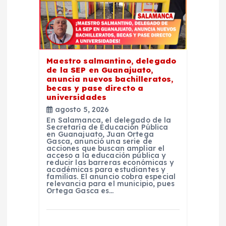
ó
n
d
Maestro salmantino, delegado
e
de la SEP en Guanajuato,
anuncia nuevos bachilleratos,
becas y pase directo a
e
universidades
agosto 5, 2026
n
En Salamanca, el delegado de la
Secretaría de Educación Pública
en Guanajuato, Juan Ortega
Gasca, anunció una serie de
t
acciones que buscan ampliar el
acceso a la educación pública y
reducir las barreras económicas y
r
académicas para estudiantes y
familias. El anuncio cobra especial
relevancia para el municipio, pues
Ortega Gasca es…
a
d