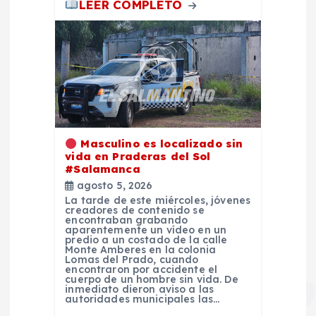
LEER COMPLETO
a
s
Masculino es localizado sin
vida en Praderas del Sol
#Salamanca
agosto 5, 2026
La tarde de este miércoles, jóvenes
creadores de contenido se
encontraban grabando
aparentemente un vídeo en un
predio a un costado de la calle
Monte Amberes en la colonia
Lomas del Prado, cuando
encontraron por accidente el
cuerpo de un hombre sin vida. De
inmediato dieron aviso a las
autoridades municipales las…