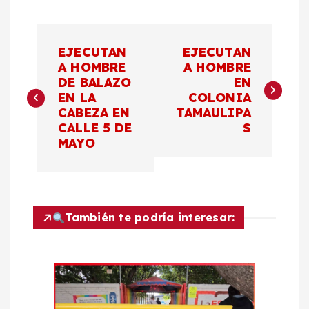
N
EJECUTAN
EJECUTAN
a
A HOMBRE
A HOMBRE
DE BALAZO
EN
EN LA
COLONIA
v
CABEZA EN
TAMAULIPA
CALLE 5 DE
S
e
MAYO
g
a
También te podría interesar:
c
i