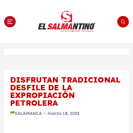
S
a
l
t
a
r
a
l
c
o
El Salmantino - medios/noticias/editorial
n
t
e
Inicio
n
i
d
o
DISFRUTAN TRADICIONAL
DESFILE DE LA
EXPROPIACIÓN
PETROLERA
SALAMANCA
marzo 18, 2023