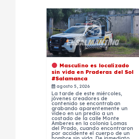
a
c
i
ó
Masculino es localizado
sin vida en Praderas del Sol
n
#Salamanca
agosto 5, 2026
d
La tarde de este miércoles,
jóvenes creadores de
contenido se encontraban
e
grabando aparentemente un
vídeo en un predio a un
costado de la calle Monte
Amberes en la colonia Lomas
e
del Prado, cuando encontraron
por accidente el cuerpo de un
hombre sin vida. De inmediato