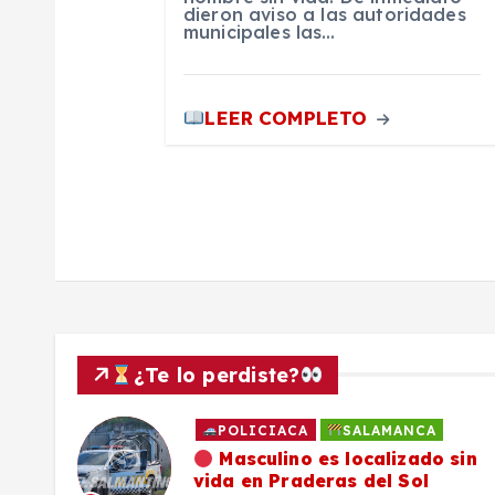
n
dieron aviso a las autoridades
municipales las…
t
LEER COMPLETO
r
a
d
a
¿Te lo perdiste?
s
POLICIACA
SALAMANCA
ado
Masculino es localizado sin
vida en Praderas del Sol