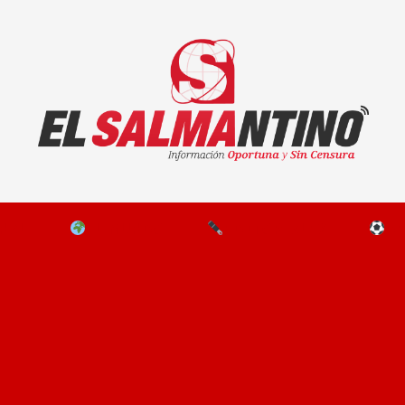
El Salmantino - medios/noticias/editorial
NAL
EL MUNDO
EDITORIALES
D