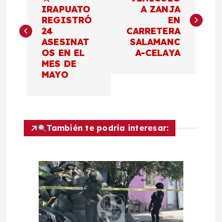
a
IRAPUATO
A ZANJA
REGISTRÓ
EN
v
24
CARRETERA
ASESINAT
SALAMANC
e
OS EN EL
A-CELAYA
MES DE
g
MAYO
a
c
También te podría interesar:
i
ó
n
d