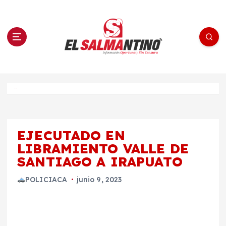
S
a
l
t
a
r
a
l
c
o
El Salmantino - medios/noticias/editorial
n
t
e
Inicio
n
i
d
o
EJECUTADO EN
LIBRAMIENTO VALLE DE
SANTIAGO A IRAPUATO
POLICIACA
junio 9, 2023