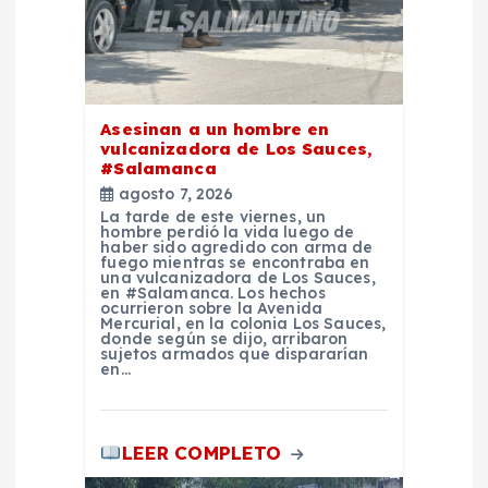
e
e
Asesinan a un hombre en
n
vulcanizadora de Los Sauces,
#Salamanca
agosto 7, 2026
t
La tarde de este viernes, un
hombre perdió la vida luego de
haber sido agredido con arma de
r
fuego mientras se encontraba en
una vulcanizadora de Los Sauces,
en #Salamanca. Los hechos
a
ocurrieron sobre la Avenida
Mercurial, en la colonia Los Sauces,
donde según se dijo, arribaron
sujetos armados que dispararían
d
en…
a
LEER COMPLETO
s