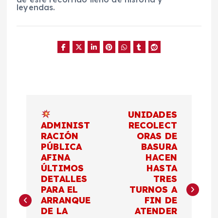
leyendas.
N
UNIDADES
a
ADMINIST
RECOLECT
RACIÓN
ORAS DE
PÚBLICA
BASURA
v
AFINA
HACEN
ÚLTIMOS
HASTA
e
DETALLES
TRES
PARA EL
TURNOS A
g
ARRANQUE
FIN DE
DE LA
ATENDER