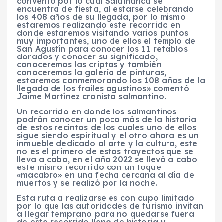
convento por lo cual Salamanca se
encuentra de fiesta, al estarse celebrando
los 408 años de su llegada, por lo mismo
estaremos realizando este recorrido en
donde estaremos visitando varios puntos
muy importantes, uno de ellos el templo de
San Agustín para conocer los 11 retablos
dorados y conocer su significado,
conoceremos las criptas y también
conoceremos la galería de pinturas,
estaremos conmemorando los 108 años de la
llegada de los frailes agustinos» comentó
Jaime Martínez cronista salmantino.
Un recorrido en donde los salmantinos
podrán conocer un poco más de la historia
de estos recintos de los cuales uno de ellos
sigue siendo espiritual y el otro ahora es un
inmueble dedicado al arte y la cultura, este
no es el primero de estos trayectos que se
lleva a cabo, en el año 2022 se llevó a cabo
este mismo recorrido con un toque
«macabro» en una fecha cercana al día de
muertos y se realizó por la noche.
Esta ruta a realizarse es con cupo limitado
por lo que las autoridades de turismo invitan
a llegar temprano para no quedarse fuera
de este recorrido lleno de historia y