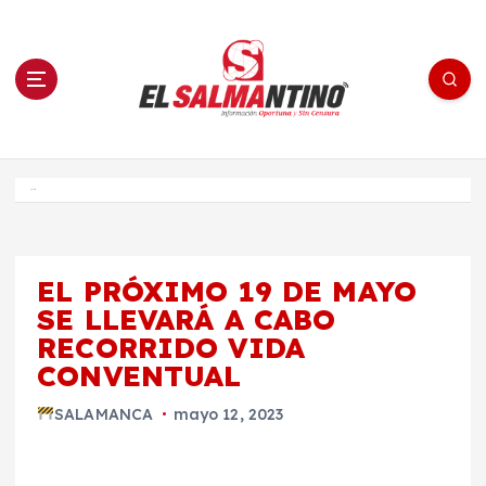
S
a
l
t
a
r
a
l
c
o
El Salmantino - medios/noticias/editorial
n
t
e
Inicio
n
i
d
o
EL PRÓXIMO 19 DE MAYO
SE LLEVARÁ A CABO
RECORRIDO VIDA
CONVENTUAL
SALAMANCA
mayo 12, 2023