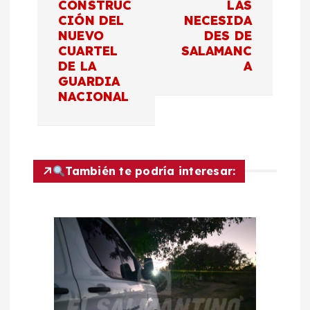
a
CONSTRUC
LAS
CIÓN DEL
NECESIDA
c
NUEVO
DES DE
CUARTEL
SALAMANC
DE LA
A
i
GUARDIA
NACIONAL
ó
n
d
También te podría interesar:
e
e
n