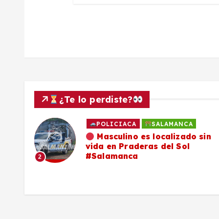
s
¿Te lo perdiste?
POLICIACA
SALAMANCA
ado
Masculino es localizado sin
vida en Praderas del Sol
os,
#Salamanca
2