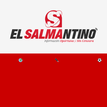
El Salmantino - medios/noticias/editorial
NAL
EL MUNDO
EDITORIALES
D