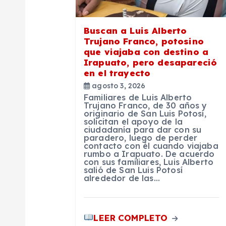
e
Buscan a Luis Alberto
e
Trujano Franco, potosino
que viajaba con destino a
Irapuato, pero desapareció
n
en el trayecto
agosto 3, 2026
t
Familiares de Luis Alberto
Trujano Franco, de 30 años y
originario de San Luis Potosí,
r
solicitan el apoyo de la
ciudadanía para dar con su
paradero, luego de perder
contacto con él cuando viajaba
a
rumbo a Irapuato. De acuerdo
con sus familiares, Luis Alberto
salió de San Luis Potosí
d
alrededor de las…
a
LEER COMPLETO