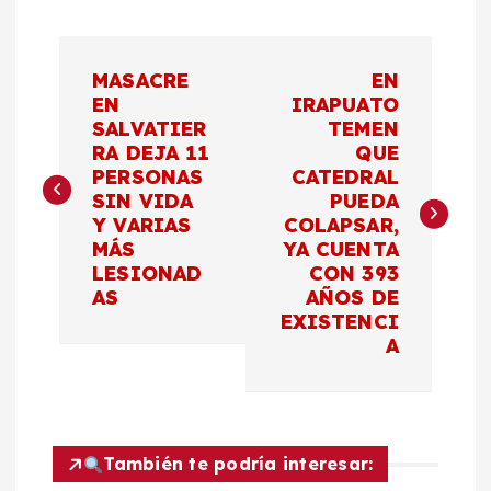
N
MASACRE
EN
a
EN
IRAPUATO
SALVATIER
TEMEN
RA DEJA 11
QUE
v
PERSONAS
CATEDRAL
SIN VIDA
PUEDA
e
Y VARIAS
COLAPSAR,
MÁS
YA CUENTA
g
LESIONAD
CON 393
AS
AÑOS DE
a
EXISTENCI
A
c
i
También te podría interesar: