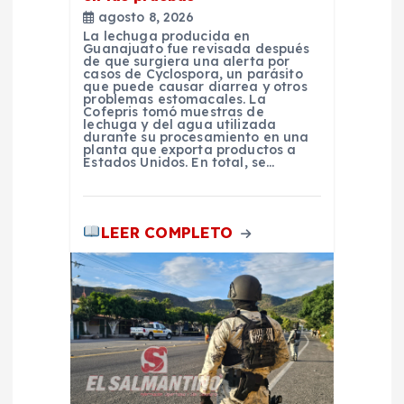
a
agosto 8, 2026
La lechuga producida en
Guanajuato fue revisada después
d
de que surgiera una alerta por
casos de Cyclospora, un parásito
que puede causar diarrea y otros
problemas estomacales. La
a
Cofepris tomó muestras de
lechuga y del agua utilizada
durante su procesamiento en una
s
planta que exporta productos a
Estados Unidos. En total, se…
LEER COMPLETO