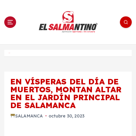
S
a
l
t
a
r
a
l
c
o
El Salmantino - medios/noticias/editorial
n
t
e
Inicio
n
i
d
o
EN VÍSPERAS DEL DÍA DE
MUERTOS, MONTAN ALTAR
EN EL JARDÍN PRINCIPAL
DE SALAMANCA
SALAMANCA
octubre 30, 2023