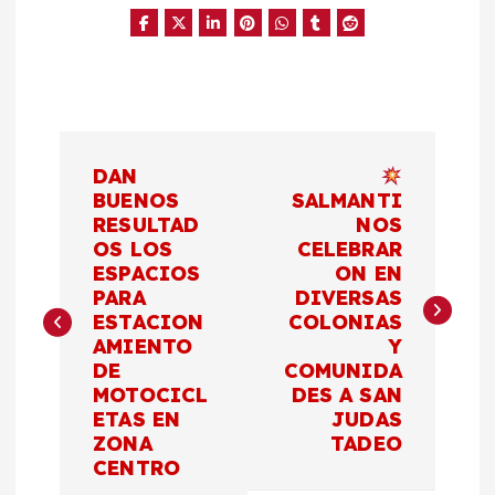
N
DAN
a
BUENOS
SALMANTI
RESULTAD
NOS
OS LOS
CELEBRAR
v
ESPACIOS
ON EN
PARA
DIVERSAS
e
ESTACION
COLONIAS
AMIENTO
Y
g
DE
COMUNIDA
MOTOCICL
DES A SAN
a
ETAS EN
JUDAS
ZONA
TADEO
c
CENTRO