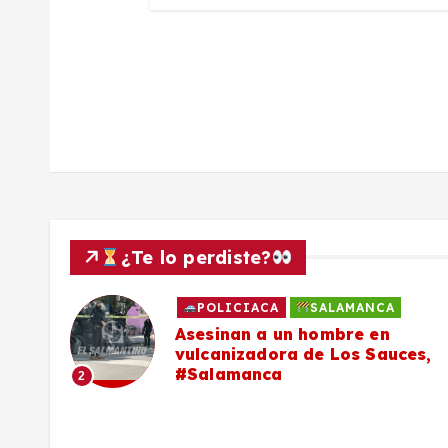
r
a
d
a
s
¿Te lo perdiste?
POLICIACA
SALAMANCA
Asesinan a un hombre en
vulcanizadora de Los Sauces,
#Salamanca
2