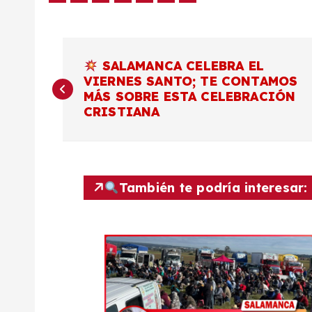
N
SALAMANCA CELEBRA EL
VIERNES SANTO; TE CONTAMOS
a
MÁS SOBRE ESTA CELEBRACIÓN
CRISTIANA
v
e
También te podría interesar:
g
a
c