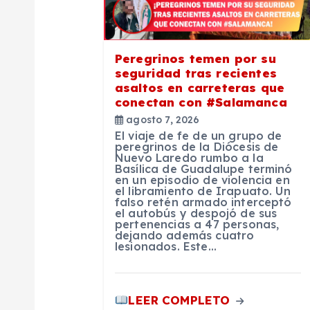
i
ó
Peregrinos temen por su
seguridad tras recientes
n
asaltos en carreteras que
conectan con #Salamanca
agosto 7, 2026
d
El viaje de fe de un grupo de
peregrinos de la Diócesis de
Nuevo Laredo rumbo a la
e
Basílica de Guadalupe terminó
en un episodio de violencia en
el libramiento de Irapuato. Un
e
falso retén armado interceptó
el autobús y despojó de sus
pertenencias a 47 personas,
dejando además cuatro
n
lesionados. Este…
t
LEER COMPLETO