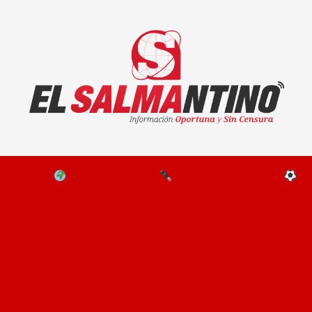
El Salmantino - medios/noticias/editorial
NAL
EL MUNDO
EDITORIALES
D